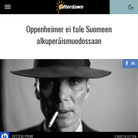
Oppenheimer ei tule Suomeen
alkuperäismuodossaan
JAA
PETTERI PYYNY
3 VUOTTA SITTEN