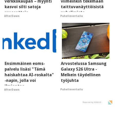
verkkokaupan – myynti
viimeinkin tekemään
kasvoi silti satoja
taittuvanäyttöisistä
prosentteja
puhelimista
AfterDawn
Puhelinvertailu
supersuosittuja
Ensimmäinen eoms-
Arvostelussa Samsung
palvelu lisäsi "Tämä
Galaxy S26 Ultra -
haiskahtaa AI-roskalta"
Melkein täydellinen
-napin, jolla voi
työjuhta
ilmiantaa
Puhelinvertailu
AfterDawn
tekoälytauhkan
Powered by HIGH.FI