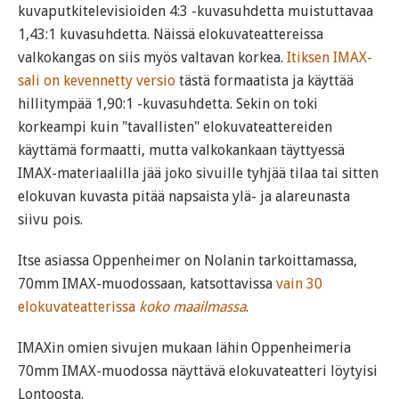
kuvaputkitelevisioiden 4:3 -kuvasuhdetta muistuttavaa
1,43:1 kuvasuhdetta. Näissä elokuvateattereissa
valkokangas on siis myös valtavan korkea.
Itiksen IMAX-
sali on kevennetty versio
tästä formaatista ja käyttää
hillitympää 1,90:1 -kuvasuhdetta. Sekin on toki
korkeampi kuin "tavallisten" elokuvateattereiden
käyttämä formaatti, mutta valkokankaan täyttyessä
IMAX-materiaalilla jää joko sivuille tyhjää tilaa tai sitten
elokuvan kuvasta pitää napsaista ylä- ja alareunasta
siivu pois.
Itse asiassa Oppenheimer on Nolanin tarkoittamassa,
70mm IMAX-muodossaan, katsottavissa
vain 30
elokuvateatterissa
koko maailmassa
.
IMAXin omien sivujen mukaan lähin Oppenheimeria
70mm IMAX-muodossa näyttävä elokuvateatteri löytyisi
Lontoosta.