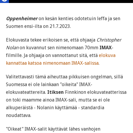
Oppenheimer
on kesän kenties odotetuin leffa ja sen
Suomen ensi-ilta on 21.7.2023.
Elokuvasta tekee erikoisen se, että ohjaaja
Christopher
Nolan
on kuvannut sen nimenomaan 70mm
IMAX
-
filmille. Ja ohjaaja on vannottanut sitä, että
elokuva
kannattaa katsoa nimenomaan IMAX-salissa
.
Valitettavasti tämä aiheuttaa pikkuisen ongelman, sillä
Suomessa ei ole lainkaan "oikeita" IMAX-
elokuvateattereita.
Itiksen
Finnkinon elokuvateatterissa
on toki maamme ainoa IMAX-sali, mutta se ei ole
alkuperäistä - Nolanin käyttämää - standardia
noudattava.
"Oikeat" IMAX-salit käyttävät lähes vanhojen