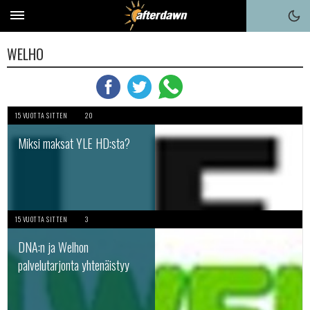
WELHO
15 VUOTTA SITTEN
20
Miksi maksat YLE HD:sta?
15 VUOTTA SITTEN
3
DNA:n ja Welhon
palvelutarjonta yhtenäistyy