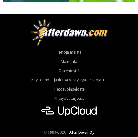
Tietoja meistä
Mainonta
Ota yhteyttä
Käyttöehdot ja tietoa yksityisyydensuojasta
Tietosuojaseloste
Yhteydet tarjoaa:
AfterDawn Oy
© 1999-2026