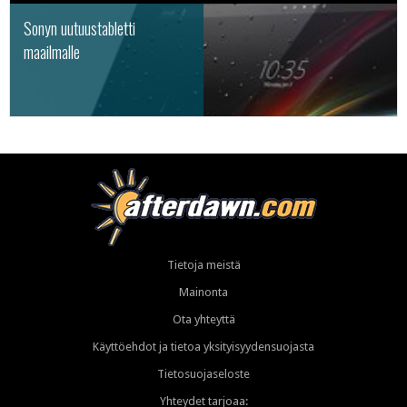
Sonyn uutuustabletti
maailmalle
Tietoja meistä
Mainonta
Ota yhteyttä
Käyttöehdot ja tietoa yksityisyydensuojasta
Tietosuojaseloste
Yhteydet tarjoaa: