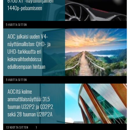
6700 XT -näytönohjaimen
1440p-pelaamiseen
5 VUOTTA SITTEN
AOC julkaisi uuden V4-
näyttömalliston: QHD- ja
UHD-tarkkuutta eri
kokovaihtoehdoissa
edullisempaan hintaan
5 VUOTTA SITTEN
AOC:ltä kolme
ammattilaisnäyttöä: 31,5
tuuman U32P2 ja Q32P2
sekä 28 tuuman U28P2A
13 VUOTTA SITTEN
1