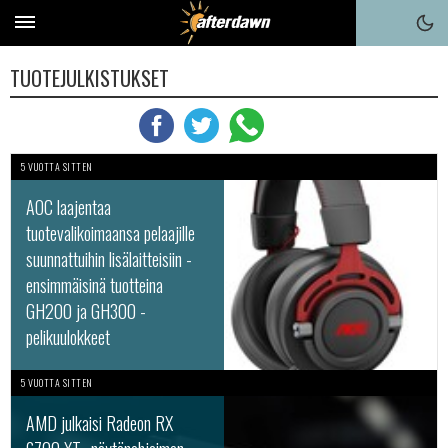
TUOTEJULKISTUKSET
5 VUOTTA SITTEN
AOC laajentaa
tuotevalikoimaansa pelaajille
suunnattuihin lisälaitteisiin -
ensimmäisinä tuotteina
GH200 ja GH300 -
pelikuulokkeet
5 VUOTTA SITTEN
AMD julkaisi Radeon RX