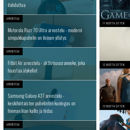
ilahduttaa
ARVOSTELU
11 VUOTTA SITTEN
Motorola Razr 70 Ultra arvostelu - moderni
simpukkapuhelin on iloinen yllätys
ARVOSTELU
Fitbit Air arvostelu - aktiivisuusranneke, joka
12 VUOTTA SITTEN
haastaa älykellot
ARVOSTELU
Samsung Galaxy A37 arvostelu -
keskihintaisten puhelinten kuningas on
13 VUOTTA SITTEN
hieman liian kallis ja hidas
ARVOSTELU