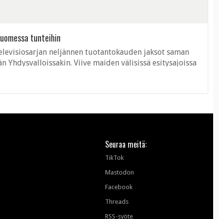
latauksia BitTorrent-verkossa. ...
Suomessa tunteihin
televisiosarjan neljännen tuotantokauden jaksot saman
 Yhdysvalloissakin. Viive maiden välisissä esitysajoissa
anavan mukaan monet ...
Seuraa meitä:
TikTok
Mastodon
Facebook
Threads
RSS-syöte