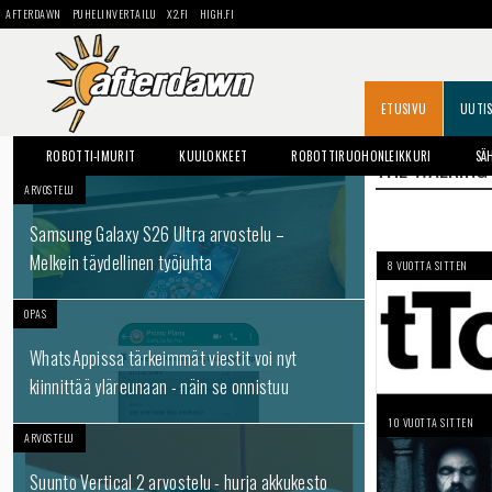
AFTERDAWN
PUHELINVERTAILU
X2.FI
HIGH.FI
ETUSIVU
UUTI
ROBOTTI-IMURIT
KUULOKKEET
ROBOTTIRUOHONLEIKKURI
SÄ
THE WALKING
ARVOSTELU
Samsung Galaxy S26 Ultra arvostelu –
Melkein täydellinen työjuhta
8 VUOTTA SITTEN
OPAS
WhatsAppissa tärkeimmät viestit voi nyt
kiinnittää yläreunaan - näin se onnistuu
10 VUOTTA SITTEN
ARVOSTELU
Suunto Vertical 2 arvostelu - hurja akkukesto