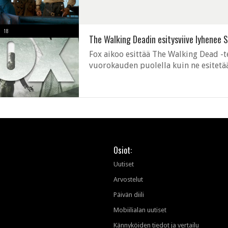
lopetusjaksot keräsivät ennätyspaljon 
18
The Walking Deadin esitysviive lyhenee 
Fox aikoo esittää The Walking Dead -
vuorokauden puolella kuin ne esitetään
lyhenee viikosta alle vuorokauteen. K
Osiot:
Uutiset
Arvostelut
Päivän diili
Mobiilialan uutiset
Kännyköiden tiedot ja vertailu