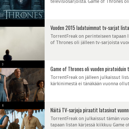
televisiosarjoista. Game of Thrones ol
peräkkäin. Kestosuosikkeina ovat lisäk
Vuoden 2015 ladatuimmat tv-sarjat lista
TorrentFreak on perinteiseen tapaan 
of Thrones oli jälleen tv-sarjoista vu
saavutti kokonaismäärän lisäksi vuode
3
Game of Thrones oli vuoden piratoiduin 
TorrentFreak on jälleen julkaissut li
kärkinimestä ei tänäkään vuonna ollu
ladatuin tv-sarja selvällä marginaalill
6
Näitä TV-sarjoja piraatit latasivat vuon
TorrentFreak on julkaissut tämän vuo
tapaan listan kärjessä kiikkuu Game 