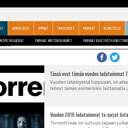
SET
ARVOSTELUT
OPPAAT
TARJOUKSET
PARHAAT
KESKUSTELU
HKÖPOTKULAUDAT
PARHAAT NÄYTÖNOHJAIMET
PARHAAT BLUETOOTH-KAIUTTIM
 DEAD
Tässä ovat tämän vuoden ladatuimmat T
Vuoden lähestyessä loppuaan, on aika
tehnyt tämän esimerkiksi laittamalla j
päätellä ainakin se, että mitkä sarjat 
Vuoden 2016 ladatuimmat tv-sarjat list
TorrentFreak on tuttuun tapaan julka