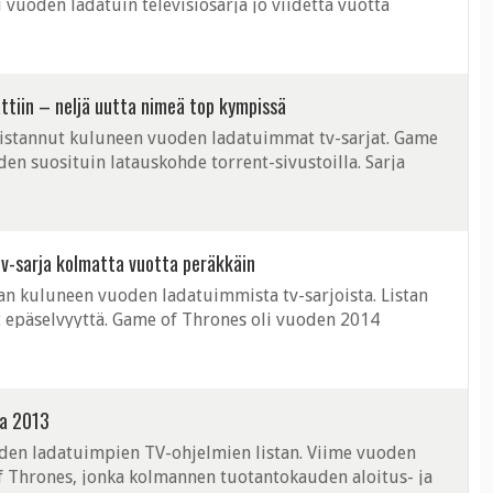
i vuoden ladatuin televisiosarja jo viidettä vuotta
si pysyneet mm. The Walking ...
ttiin – neljä uutta nimeä top kympissä
listannut kuluneen vuoden ladatuimmat tv-sarjat. Game
oden suosituin latauskohde torrent-sivustoilla. Sarja
n aikana myös yhden ...
tv-sarja kolmatta vuotta peräkkäin
stan kuluneen vuoden ladatuimmista tv-sarjoista. Listan
t epäselvyyttä. Game of Thrones oli vuoden 2014
a. GoT kasvatti latausmääriään ...
na 2013
den ladatuimpien TV-ohjelmien listan. Viime vuoden
of Thrones, jonka kolmannen tuotantokauden aloitus- ja