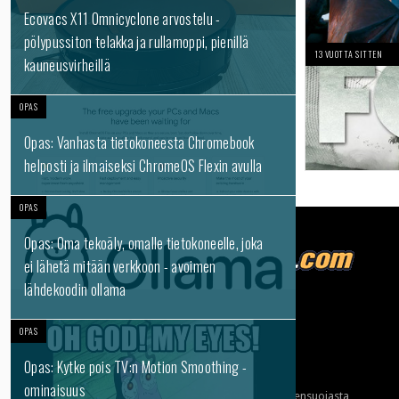
Ecovacs X11 Omnicyclone arvostelu -
pölypussiton telakka ja rullamoppi, pienillä
13 VUOTTA SITTEN
kauneusvirheillä
OPAS
Opas: Vanhasta tietokoneesta Chromebook
helposti ja ilmaiseksi ChromeOS Flexin avulla
OPAS
Opas: Oma tekoäly, omalle tietokoneelle, joka
ei lähetä mitään verkkoon - avoimen
lähdekoodin ollama
Tietoja meistä
OPAS
Mainonta
Opas: Kytke pois TV:n Motion Smoothing -
Ota yhteyttä
ominaisuus
Käyttöehdot ja tietoa yksityisyydensuojasta