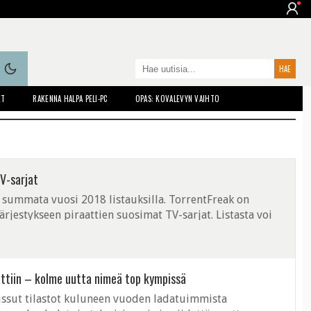
ET
RAKENNA HALPA PELI-PC
OPAS: KOVALEVYN VAIHTO
V-sarjat
 summata vuosi 2018 listauksilla. TorrentFreak on
ärjestykseen piraattien suosimat TV-sarjat. Listasta voi
ovat ympäri maailman ...
attiin – kolme uutta nimeä top kympissä
issut tilastot kuluneen vuoden ladatuimmista