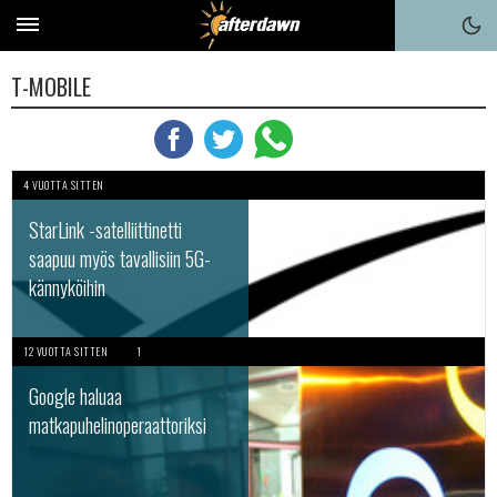
T-MOBILE
4 VUOTTA SITTEN
StarLink -satelliittinetti
saapuu myös tavallisiin 5G-
kännyköihin
12 VUOTTA SITTEN
1
Google haluaa
matkapuhelinoperaattoriksi