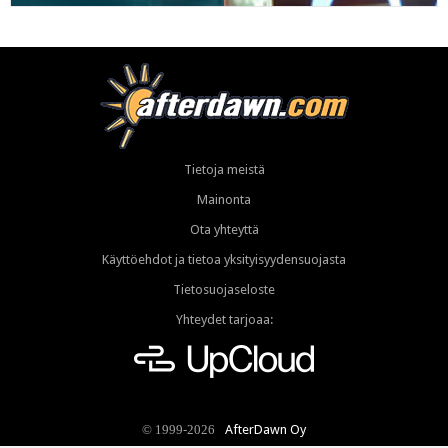
Tietoja meistä
Mainonta
Ota yhteyttä
Käyttöehdot ja tietoa yksityisyydensuojasta
Tietosuojaseloste
Yhteydet tarjoaa:
AfterDawn Oy
© 1999-2026