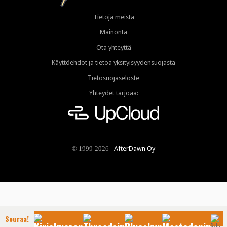
Tietoja meistä
Mainonta
Ota yhteyttä
Käyttöehdot ja tietoa yksityisyydensuojasta
Tietosuojaseloste
Yhteydet tarjoaa:
AfterDawn Oy
© 1999-2026
Seuraa!