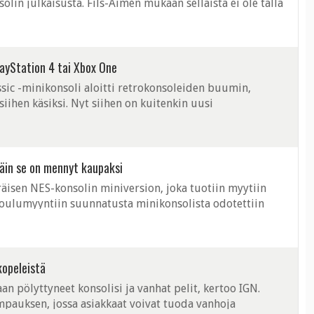
lin julkaisusta. Fils-Aimén mukaan sellaista ei ole tällä
paljoa toivoa senkään ...
ayStation 4 tai Xbox One
sic -minikonsoli aloitti retrokonsoleiden buumin,
siihen käsiksi. Nyt siihen on kuitenkin uusi
 esimerkiksi Yhdysvaltojen markkinoille. ...
äin se on mennyt kaupaksi
äisen NES-konsolin miniversion, joka tuotiin myytiin
oulumyyntiin suunnatusta minikonsolista odotettiin
si muutamaa kymppiä klassikkopeleistä, ...
kopeleistä
n pölyttyneet konsolisi ja vanhat pelit, kertoo IGN.
mpauksen, jossa asiakkaat voivat tuoda vanhoja