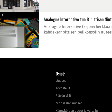
pelilaitteita ja pelejä vaihdossa uusiin
4
Analogue Interactive tuo 8-bittisen Nint
Analogue Interactive tarjoaa herkkua 
kahdeksanbittisen pelikonsolin uuteen
Retropelilaitteiden nykystandardien ta
Osiot:
Uutiset
Arvostelut
Päivän diili
Mobiilialan uutiset
Kännyköiden tiedot ja vertailu