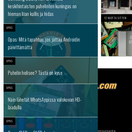
keskihintaisten puhelinten kuningas on
hieman liian kallis ja hidas
12 VUOTTA SITTEN
OPAS
Opas: Mitä tapahtuu, jos jättää Androidin
päivittämättä
OPAS
Puhelin helisee? Tästä on kyse
OPAS
Näin lähetät WhatsAppissa valokuvan HD-
Tietoja meistä
laadulla
Mainonta
OPAS
Ota yhteyttä
Käyttöehdot ja tietoa yksityisyydensuojasta