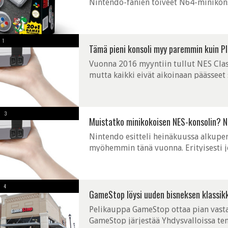
Nintendo-fanien toiveet N64-minikonso
hetkellä suunnitteilla eikä anna kovin 
1
Tämä pieni konsoli myy paremmin kuin Pl
Vuonna 2016 myyntiin tullut NES Clas
mutta kaikki eivät aikoinaan päässeet 
mahdollisuus, kun konsoli on palannut
3
Muistatko minikokoisen NES-konsolin? N
Nintendo esitteli heinäkuussa alkuper
myöhemmin tänä vuonna. Erityisesti j
tietysti hittiä, sillä kukapa ei maksai
4
GameStop löysi uuden bisneksen klassik
Pelikauppa GameStop ottaa pian vastaa
GameStop järjestää Yhdysvalloissa te