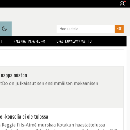
ET
RAKENNA HALPA PELI-PC
OPAS: KOVALEVYN VAIHTO
 näppäimistön
8BitDo on julkaissut sen ensimmäisen mekaanisen
 -konsolia ei ole tulossa
 Reggie Fils-Aimé murskaa Kotakun haastattelussa