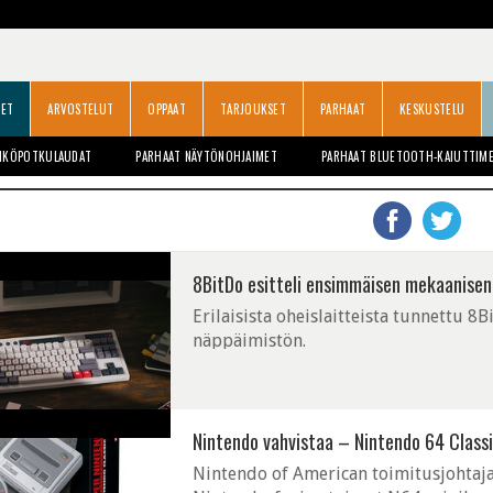
SET
ARVOSTELUT
OPPAAT
TARJOUKSET
PARHAAT
KESKUSTELU
HKÖPOTKULAUDAT
PARHAAT NÄYTÖNOHJAIMET
PARHAAT BLUETOOTH-KAIUTTIM
8BitDo esitteli ensimmäisen mekaanisen
Erilaisista oheislaitteista tunnettu 
näppäimistön.
Nintendo vahvistaa – Nintendo 64 Classic
Nintendo of American toimitusjohtaja