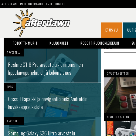
AFTERDAWN
PUHELINVERTAILU
X2.FI
HIGH.FI
ETUSIVU
UUTI
ROBOTTI-IMURIT
KUULOKKEET
ROBOTTIRUOHONLEIKKURI
SÄ
NES
ARVOSTELU
Realme GT 8 Pro arvostelu - erinomainen
lippulaivapuhelin, ehjä kokonaisuus
3 VUOTTA SITTEN
OPAS
Opas: Tilapalkki ja navigaatio pois Androidin
kuvakaappauksista
8 VUOTTA SITTEN
ARVOSTELU
Samsung Galaxy S26 Ultra arvostelu –