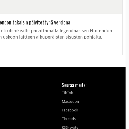
. Rahaa vaihdossa ei saa, mutta ...
endon takaisin päivitettynä versiona
retrohenkisille päivittämällä legendaarisen Nintendon
 uskoon laitteen alkuperäisten sisusten pohjalta.
solle päivittämiseen ...
Seuraa meitä:
TikTok
Mastodon
Facebook
Threads
RSS-syöte