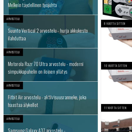
Melkein täydellinen työjuhta
ARVOSTELU
8 VUOTTA SITTEN
Suunto Vertical 2 arvostelu - hurja akkukesto
ilahduttaa
ARVOSTELU
Motorola Razr 70 Ultra arvostelu - moderni
10 VUOTTA SITTEN
simpukkapuhelin on iloinen yllätys
ARVOSTELU
Fitbit Air arvostelu - aktiivisuusranneke, joka
haastaa älykellot
11 VUOTTA SITTEN
ARVOSTELU
Samsung Galaxy A37 arvostelu -