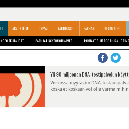
SET
ARVOSTELUT
OPPAAT
TARJOUKSET
PARHAAT
KESKUSTELU
HKÖPOTKULAUDAT
PARHAAT NÄYTÖNOHJAIMET
PARHAAT BLUETOOTH-KAIUTTIM
Yli 90 miljoonan DNA-testipalvelun käytt
Verkossa myytäviin DNA-testauspalvelu
koska et koskaan voi olla varma mihin 
luotettava. Kaiken lisäksi palvelut koos