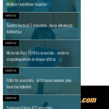
Melkein täydellinen työjuhta
ARVOSTELU
Suunto Vertical 2 arvostelu - hurja akkukesto
ilahduttaa
ARVOSTELU
Motorola Razr 70 Ultra arvostelu - moderni
simpukkapuhelin on iloinen yllätys
ARVOSTELU
Fitbit Air arvostelu - aktiivisuusranneke, joka
haastaa älykellot
ARVOSTELU
Samsung Galaxy A37 arvostelu -