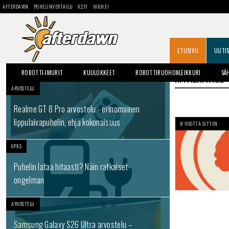
AFTERDAWN
PUHELINVERTAILU
X2.FI
HIGH.FI
ETUSIVU
UUTI
ROBOTTI-IMURIT
KUULOKKEET
ROBOTTIRUOHONLEIKKURI
SÄ
MYHERITAGE
ARVOSTELU
Realme GT 8 Pro arvostelu - erinomainen
lippulaivapuhelin, ehjä kokonaisuus
8 VUOTTA SITTEN
OPAS
Puhelin lataa hitaasti? Näin ratkaiset
ongelman
ARVOSTELU
Samsung Galaxy S26 Ultra arvostelu –