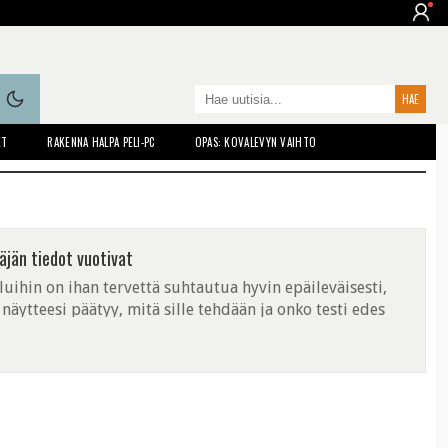
ET
RAKENNA HALPA PELI-PC
OPAS: KOVALEVYN VAIHTO
äjän tiedot vuotivat
ihin on ihan tervettä suhtautua hyvin epäileväisesti,
näytteesi päätyy, mitä sille tehdään ja onko testi edes
tavat tiedoistasi ...