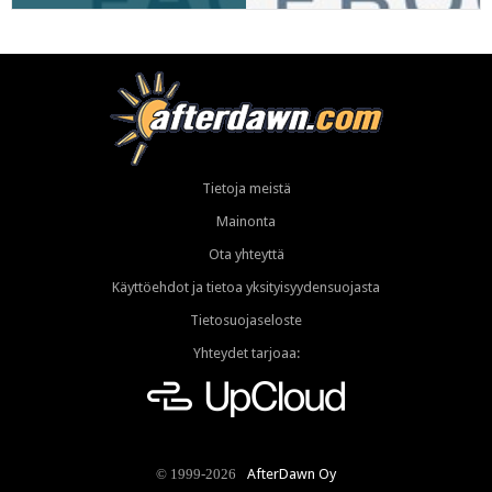
Tietoja meistä
Mainonta
Ota yhteyttä
Käyttöehdot ja tietoa yksityisyydensuojasta
Tietosuojaseloste
Yhteydet tarjoaa:
AfterDawn Oy
© 1999-2026