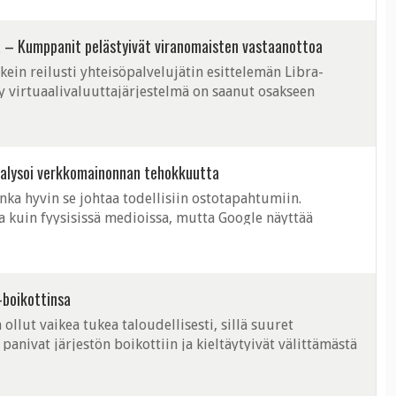
a – Kumppanit pelästyivät viranomaisten vastaanottoa
kein reilusti yhteisöpalvelujätin esittelemän Libra-
lty virtuaalivaluuttajärjestelmä on saanut osakseen
Euroopassakin, minkä seurauksena ...
nalysoi verkkomainonnan tehokkuutta
ka hyvin se johtaa todellisiin ostotapahtumiin.
 kuin fyysisissä medioissa, mutta Google näyttää
erkkomainokset johtavat toteutuneisiin ...
-boikottinsa
ollut vaikea tukea taloudellisesti, sillä suuret
panivat järjestön boikottiin ja kieltäytyivät välittämästä
n kääntänyt kelkkansa.