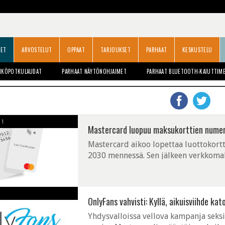
SET
ARVOSTELUT
OPPAAT
TARJOUKSET
PARHAAT
KESKUSTELU
HKÖPOTKULAUDAT
PARHAAT NÄYTÖNOHJAIMET
PARHAAT BLUETOOTH-KAIUTTIM
1
Mastercard luopuu maksukorttien numer
Mastercard aikoo lopettaa luottokort
2030 mennessä. Sen jälkeen verkkomak
joista kortin numeroa ei välitetä kos
OnlyFans vahvisti: Kyllä, aikuisviihde k
Yhdysvalloissa vellova kampanja seksi