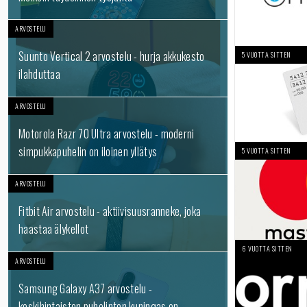
ARVOSTELU
Suunto Vertical 2 arvostelu - hurja akkukesto
5 VUOTTA SITTEN
ilahduttaa
ARVOSTELU
Motorola Razr 70 Ultra arvostelu - moderni
simpukkapuhelin on iloinen yllätys
5 VUOTTA SITTEN
ARVOSTELU
Fitbit Air arvostelu - aktiivisuusranneke, joka
haastaa älykellot
6 VUOTTA SITTEN
ARVOSTELU
Samsung Galaxy A37 arvostelu -
keskihintaisten puhelinten kuningas on