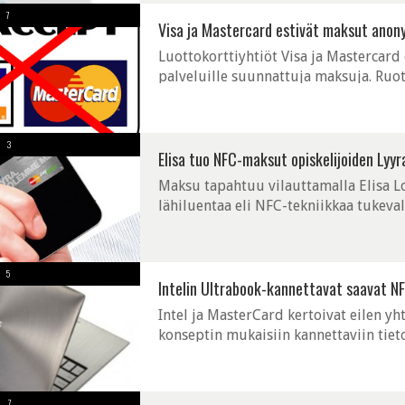
7
Visa ja Mastercard estivät maksut anony
Luottokorttiyhtiöt Visa ja Mastercard
palveluille suunnattuja maksuja. Ruots
luottokorttimaksut eivät enää ole käy
3
Elisa tuo NFC-maksut opiskelijoiden Lyyra
Maksu tapahtuu vilauttamalla Elisa Lo
lähiluentaa eli NFC-tekniikkaa tukeva
erityisesti opiskelijaravintoloihin, mu
5
Intelin Ultrabook-kannettavat saavat N
Intel ja MasterCard kertoivat eilen y
konseptin mukaisiin kannettaviin tieto
PayPass-maksujärjestelmän IPT-suojau
7