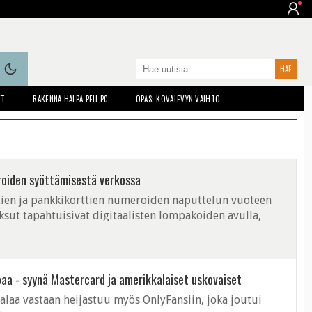
ET
RAKENNA HALPA PELI-PC
OPAS: KOVALEVYN VAIHTO
oiden syöttämisestä verkossa
tien ja pankkikorttien numeroiden naputtelun vuoteen
sut tapahtuisivat digitaalisten lompakoiden avulla,
kaan eteenpäin. Ratkaisu ehkäisee ma
atoaa - syynä Mastercard ja amerikkalaiset uskovaiset
alaa vastaan heijastuu myös OnlyFansiin, joka joutui