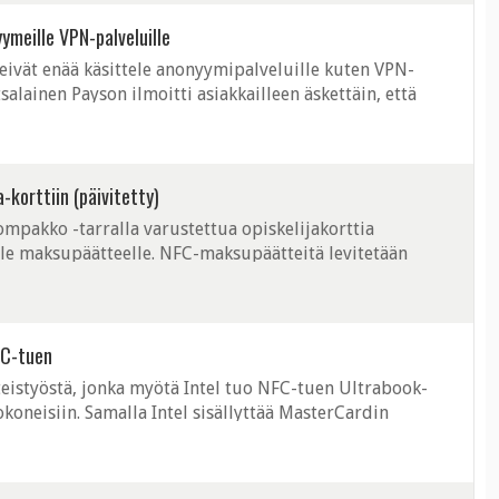
ymeille VPN-palveluille
 eivät enää käsittele anonyymipalveluille kuten VPN-
alainen Payson ilmoitti asiakkailleen äskettäin, että
pä vaihtoehto VPN-palvelusta ...
-korttiin (päivitetty)
mpakko -tarralla varustettua opiskelijakorttia
lle maksupäätteelle. NFC-maksupäätteitä levitetään
tta niitä löytyy jo useista Keskon kaup
FC-tuen
hteistyöstä, jonka myötä Intel tuo NFC-tuen Ultrabook-
koneisiin. Samalla Intel sisällyttää MasterCardin
stekniikkaansa. Monivuotisen ...