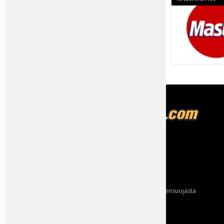
Tietoja meistä
Mainonta
Ota yhteyttä
Käyttöehdot ja tietoa yksityisyydensuojasta
Tietosuojaseloste
Yhteydet tarjoaa: