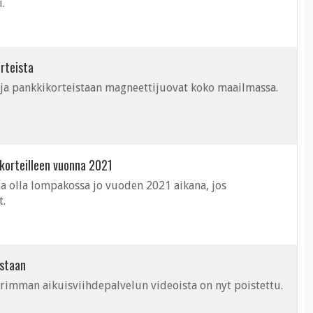
.
rteista
 ja pankkikorteistaan magneettijuovat koko maailmassa.
korteilleen vuonna 2021
aa olla lompakossa jo vuoden 2021 aikana, jos
t.
ustaan
imman aikuisviihdepalvelun videoista on nyt poistettu.