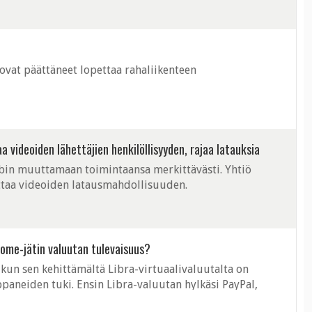
 ovat päättäneet lopettaa rahaliikenteen
videoiden lähettäjien henkilöllisyyden, rajaa latauksia
bin muuttamaan toimintaansa merkittävästi. Yhtiö
ettaa videoiden latausmahdollisuuden.
some-jätin valuutan tulevaisuus?
kun sen kehittämältä Libra-virtuaalivaluutalta on
aneiden tuki. Ensin Libra-valuutan hylkäsi PayPal,
t jättäneet laivan. Financial ...