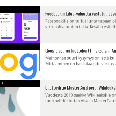
Facebookin Libra-valuutta vastatuuless
Facebookille on tullut lunta tupaan oi
virtuaalivaluutan takia. Kesällä esite
vastustusta niin Yhdysvalloissa kuin 
Google seuraa luottokorttimaksuja – A
Mainonnan suuri kysymys on, että kuin
Mittaaminen on hankalaa niin verkossa
löytäneen tavan mitata kuinka hyvin v
1
Luottoyhtiö MasterCard perui Wikileaks
Vuodesta 2010 saakka Wikileaksille on 
luottoyhtiöt kuten Visa ja MasterCard 
sille varainsiirtoja. Nyt MasterCard o