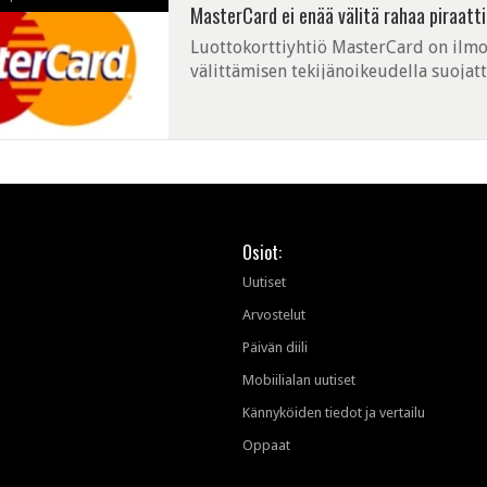
MasterCard ei enää välitä rahaa piraatti
Luottokorttiyhtiö MasterCard on ilmoi
välittämisen tekijänoikeudella suojattu
perustuu syyskuussa Yhdysvaltain sen
Osiot:
Uutiset
Arvostelut
Päivän diili
Mobiilialan uutiset
Kännyköiden tiedot ja vertailu
Oppaat