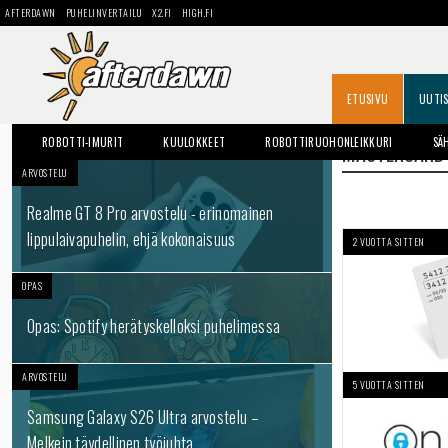
AFTERDAWN
PUHELINVERTAILU
X2.FI
HIGH.FI
ETUSIVU
UUTI
ROBOTTI-IMURIT
KUULOKKEET
ROBOTTIRUOHONLEIKKURI
SÄ
MASTERCARD
ARVOSTELU
Realme GT 8 Pro arvostelu - erinomainen
lippulaivapuhelin, ehjä kokonaisuus
2 VUOTTA SITTEN
OPAS
Opas: Spotify herätyskelloksi puhelimessa
ARVOSTELU
5 VUOTTA SITTEN
Samsung Galaxy S26 Ultra arvostelu –
Melkein täydellinen työjuhta