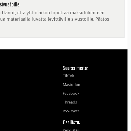
sivustoille
ttanut, että yhtiö aikoo lopettaa maksuliikenteen
a materiaalia luvatta levittäville sivustoille. Päätös
aatissa läpimenneeseen ...
Seuraa meitä:
TikTok
Mastodon
Facebook
Threads
RSS-syöte
Osallistu:
Keskustelu