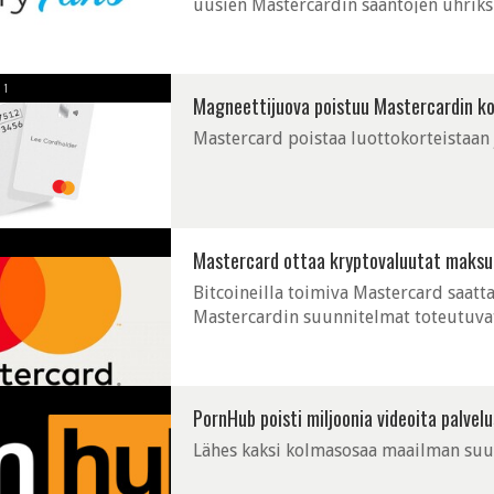
uusien Mastercardin sääntöjen uhriksi
1
Magneettijuova poistuu Mastercardin ko
Mastercard poistaa luottokorteistaan
Mastercard ottaa kryptovaluutat maksu
Bitcoineilla toimiva Mastercard saatt
Mastercardin suunnitelmat toteutuva
PornHub poisti miljoonia videoita palvel
Lähes kaksi kolmasosaa maailman suur