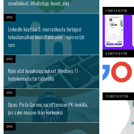
sovellukset, WhatsApp, kuvat, jne)
7 VUOTTA SITTEN
OPAS
LinkedIn käyttää 3. marraskuuta tietojasi
tekoälymallien kouluttamiseen - näin estät
sen
8 VUOTTA SITTEN
OPAS
Näin otat kuvakaappaukset Windows 11 -
tietokoneella tai tabletilla
OPAS
13 VUOTTA SITTEN
Opas: Pistä Garmin varoittamaan PK-lenkillä,
jos syke nousee liian korkeaksi
OPAS