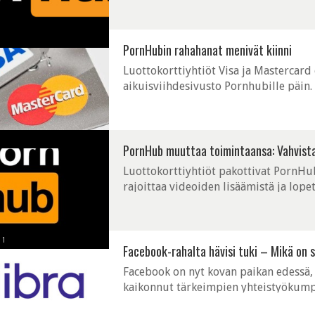
PornHubin rahahanat menivät kiinni
Luottokorttiyhtiöt Visa ja Mastercard
aikuisviihdesivusto Pornhubille päin.
PornHub muuttaa toimintaansa: Vahvistaa 
Luottokorttiyhtiöt pakottivat PornHu
rajoittaa videoiden lisäämistä ja lop
1
Facebook-rahalta hävisi tuki – Mikä on 
Facebook on nyt kovan paikan edessä, 
kaikonnut tärkeimpien yhteistyökumpp
mutta nyt muutkin maksukäsittelijät ova