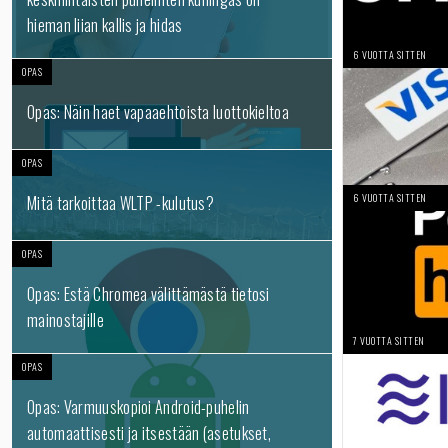
hieman liian kallis ja hidas
6 VUOTTA SITTEN
OPAS
Opas: Näin haet vapaaehtoista luottokieltoa
OPAS
6 VUOTTA SITTEN
Mitä tarkoittaa WLTP -kulutus?
OPAS
Opas: Estä Chromea välittämästä tietosi
mainostajille
7 VUOTTA SITTEN
OPAS
Opas: Varmuuskopioi Android-puhelin
automaattisesti ja itsestään (asetukset,