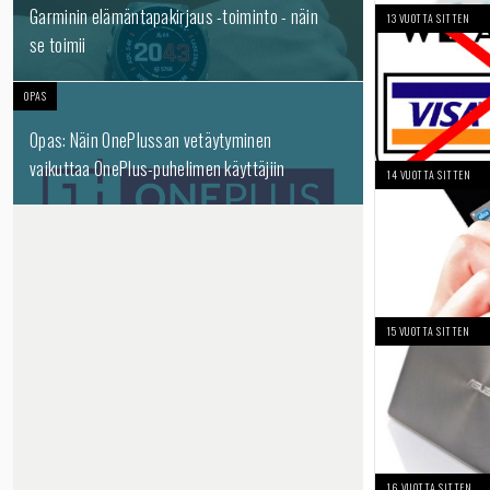
Garminin elämäntapakirjaus -toiminto - näin
13 VUOTTA SITTEN
se toimii
OPAS
Opas: Näin OnePlussan vetäytyminen
vaikuttaa OnePlus-puhelimen käyttäjiin
14 VUOTTA SITTEN
15 VUOTTA SITTEN
16 VUOTTA SITTEN