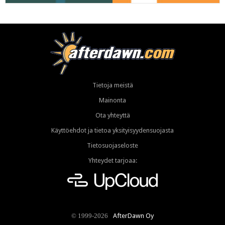
Tietoja meistä
Mainonta
Ota yhteyttä
Käyttöehdot ja tietoa yksityisyydensuojasta
Tietosuojaseloste
Yhteydet tarjoaa:
AfterDawn Oy
© 1999-2026