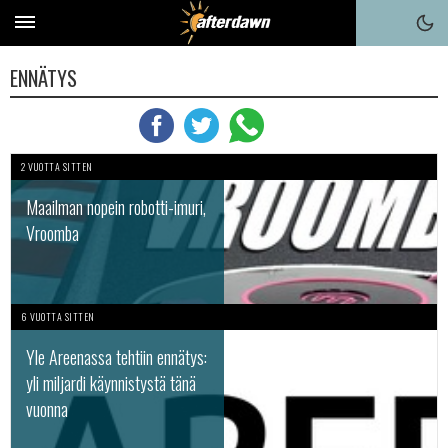
ENNÄTYS
2 VUOTTA SITTEN
Maailman nopein robotti-imuri,
Vroomba
6 VUOTTA SITTEN
Yle Areenassa tehtiin ennätys:
yli miljardi käynnistystä tänä
vuonna