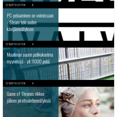
12 VUOTTA SITTEN
8
PC-pelaaminen on voimissaan
- Steam teki uuden
kävijäennätyksen
12 VUOTTA SITTEN
4
Maailman suurin pelikokoelma
myynnissä - yli 11000 peliä
12 VUOTTA SITTEN
4
Game of Thrones rikkoo
jälleen piratisointiennätyksiä