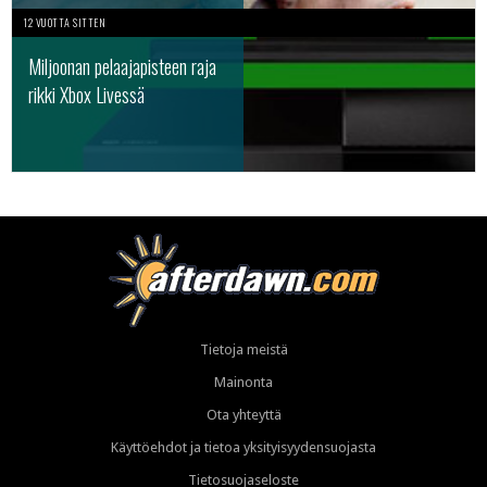
12 VUOTTA SITTEN
Miljoonan pelaajapisteen raja
rikki Xbox Livessä
Tietoja meistä
Mainonta
Ota yhteyttä
Käyttöehdot ja tietoa yksityisyydensuojasta
Tietosuojaseloste