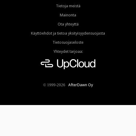
Tietoja meistä
Mainonta
Ota yhteyttä
Käyttöehdot ja tietoa yksityisyydensuojasta
Tietosuojaseloste
Yhteydet tarjoaa:
AfterDawn Oy
© 1999-2026