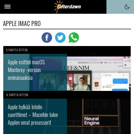
APPLE IMAC PRO
5 VUOTTA SITTEN
Apple esitteli macOS
Monterey -version
ominaisuuksia
6 VUOTTA SITTEN
Apple hylkää Intelin
suorittimet – Maceihin tulee
Applen omat prosessorit