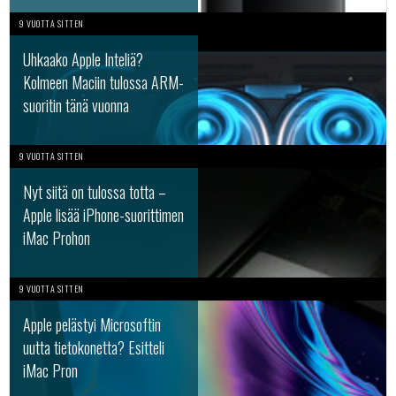
9 VUOTTA SITTEN
Uhkaako Apple Inteliä?
Kolmeen Maciin tulossa ARM-
suoritin tänä vuonna
9 VUOTTA SITTEN
Nyt siitä on tulossa totta –
Apple lisää iPhone-suorittimen
iMac Prohon
9 VUOTTA SITTEN
Apple pelästyi Microsoftin
uutta tietokonetta? Esitteli
iMac Pron