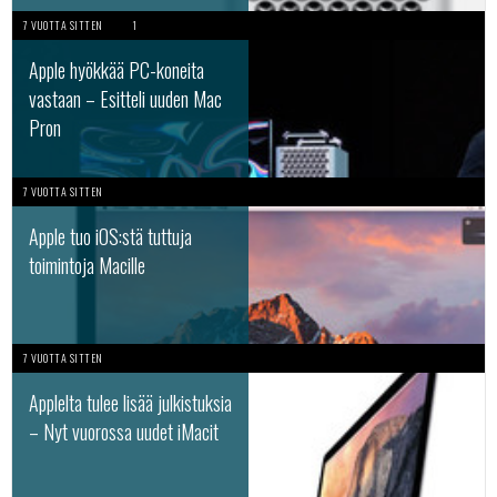
7 VUOTTA SITTEN
1
Apple hyökkää PC-koneita
vastaan – Esitteli uuden Mac
Pron
7 VUOTTA SITTEN
Apple tuo iOS:stä tuttuja
toimintoja Macille
7 VUOTTA SITTEN
Applelta tulee lisää julkistuksia
– Nyt vuorossa uudet iMacit