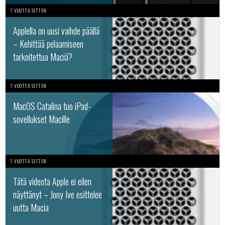
7 VUOTTA SITTEN
Applella on uusi vaihde päällä
– Kehittää pelaamiseen
tarkoitettua Maciä?
7 VUOTTA SITTEN
MacOS Catalina tuo iPad-
sovellukset Macille
7 VUOTTA SITTEN
Tätä videota Apple ei eilen
näyttänyt – Jony Ive esittelee
uutta Macia