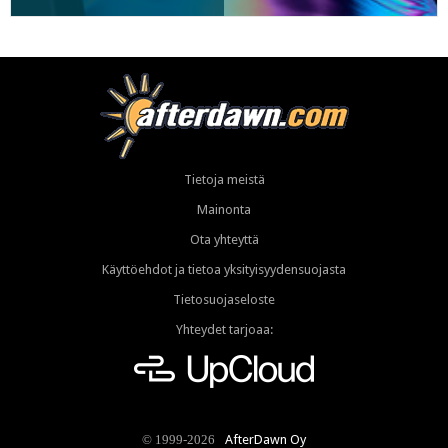
Tietoja meistä
Mainonta
Ota yhteyttä
Käyttöehdot ja tietoa yksityisyydensuojasta
Tietosuojaseloste
Yhteydet tarjoaa:
AfterDawn Oy
© 1999-2026