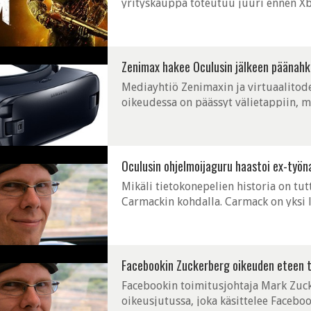
yrityskauppa toteutuu juuri ennen Xbo
varmistaa, ettei konsolin suosio jää pel
Zenimax hakee Oculusin jälkeen päänah
Mediayhtiö Zenimaxin ja virtuaalitode
oikeudessa on päässyt välietappiin, 
paisua. Jo 2014 alkanut taistelu tekno
Oculusin ohjelmoijaguru haastoi ex-työn
Mikäli tietokonepelien historia on tutt
Carmackin kohdalla. Carmack on yksi 
huippusuosittujen FPS-pelien, kuten Do
Facebookin Zuckerberg oikeuden eteen t
Facebookin toimitusjohtaja Mark Zuck
oikeusjutussa, joka käsittelee Facebo