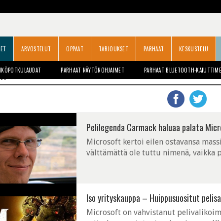
SET
ARVOSTELUT
OPPAAT
TARJOUKSET
PARHAAT
KESKUSTELU
HKÖPOTKULAUDAT
PARHAAT NÄYTÖNOHJAIMET
PARHAAT BLUETOOTH-KAIUTTIM
IA
Pelilegenda Carmack haluaa palata Micr
Microsoft kertoi eilen ostavansa mass
välttämättä ole tuttu nimenä, vaikka 
omistamissa yhtiöissä pelikehitysosaami
Iso yrityskauppa – Huippusuositut pelisar
Microsoft on vahvistanut pelivalikoima