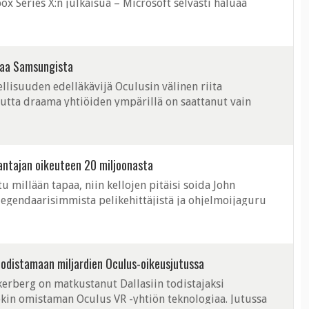
x Series X:n julkaisua – Microsoft selvästi haluaa
eistä kiinni. Ohjelmistojätin ...
kaa Samsungista
llisuuden edelläkävijä Oculusin välinen riita
mutta draama yhtiöiden ympärillä on saattanut vain
logian omistuksista johti jopa Facebook-pomo ...
antajan oikeuteen 20 miljoonasta
u millään tapaa, niin kellojen pitäisi soida John
legendaarisimmista pelikehittäjistä ja ohjelmoijaguru
om ja Quake, taustalla. ...
odistamaan miljardien Oculus-oikeusjutussa
erberg on matkustanut Dallasiin todistajaksi
okin omistaman Oculus VR -yhtiön teknologiaa. Jutussa