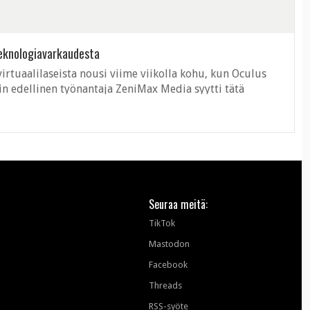
tiö nimeltä ZeniMax Media, joka ...
teknologiavarkaudesta
irtuaalilaseista nousi viime viikolla kohu, kun Oculus
n edellinen työnantaja ZeniMax Media syytti tätä
hyödyntämisestä Oculuksen ...
Seuraa meitä:
TikTok
Mastodon
Facebook
Threads
RSS-syöte