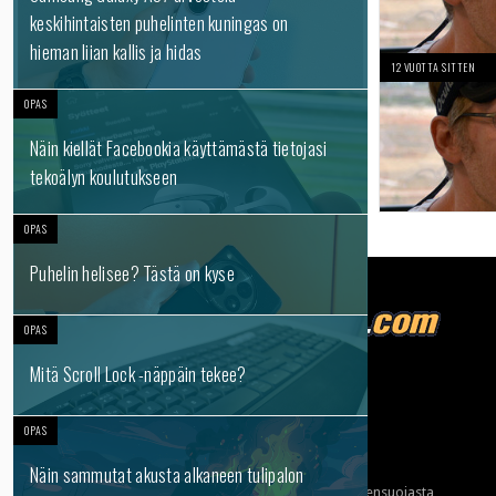
keskihintaisten puhelinten kuningas on
hieman liian kallis ja hidas
12 VUOTTA SITTEN
OPAS
Näin kiellät Facebookia käyttämästä tietojasi
tekoälyn koulutukseen
OPAS
Puhelin helisee? Tästä on kyse
OPAS
Mitä Scroll Lock -näppäin tekee?
Tietoja meistä
Mainonta
OPAS
Ota yhteyttä
Näin sammutat akusta alkaneen tulipalon
Käyttöehdot ja tietoa yksityisyydensuojasta