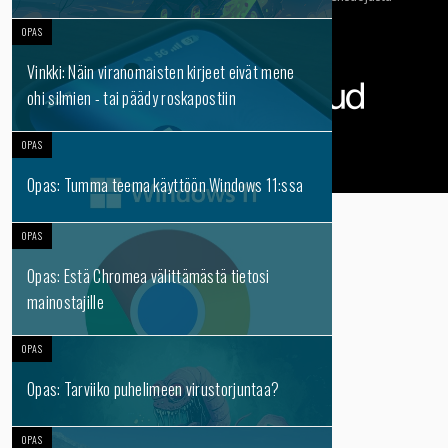
Tietosuojaseloste
OPAS
Yhteydet tarjoaa:
Vinkki: Näin viranomaisten kirjeet eivät mene
ohi silmien - tai päädy roskapostiin
OPAS
Opas: Tumma teema käyttöön Windows 11:ssa
OPAS
Opas: Estä Chromea välittämästä tietosi
mainostajille
OPAS
Opas: Tarviiko puhelimeen virustorjuntaa?
OPAS