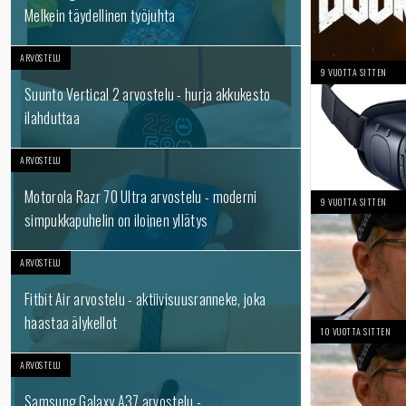
Melkein täydellinen työjuhta
ARVOSTELU
9 VUOTTA SITTEN
Suunto Vertical 2 arvostelu - hurja akkukesto
ilahduttaa
ARVOSTELU
Motorola Razr 70 Ultra arvostelu - moderni
9 VUOTTA SITTEN
simpukkapuhelin on iloinen yllätys
ARVOSTELU
Fitbit Air arvostelu - aktiivisuusranneke, joka
haastaa älykellot
10 VUOTTA SITTEN
ARVOSTELU
Samsung Galaxy A37 arvostelu -