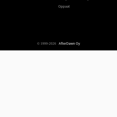
Oppaat
AfterDawn Oy
© 1999-2026