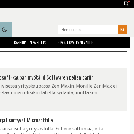
ET
RAKENNA HALPA PELI-PC
OPAS: KOVALEVYN VAIHTO
osoft-kaupan myötä id Softwaren pelien pariin
iivisessa yrityskaupassa ZeniMaxin. Monille ZeniMax ei
pelaaminen olisikin lähellä sydäntä, mutta sen
sta riittää. Kyseisen ...
jat siirtyvät Microsoftille
ansa isolla yritysostolla. Ei liene sattumaa, että