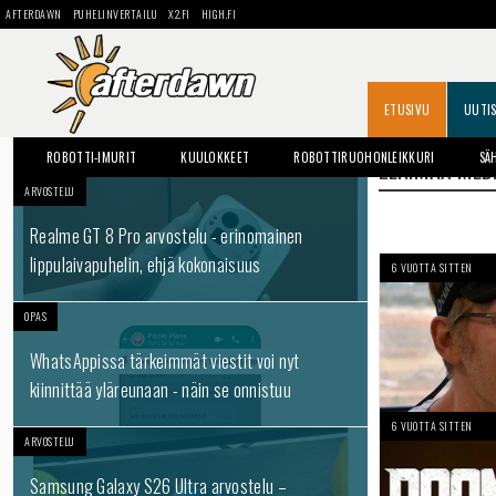
AFTERDAWN
PUHELINVERTAILU
X2.FI
HIGH.FI
ETUSIVU
UUTI
ROBOTTI-IMURIT
KUULOKKEET
ROBOTTIRUOHONLEIKKURI
SÄ
ZENIMAX MED
ARVOSTELU
Realme GT 8 Pro arvostelu - erinomainen
lippulaivapuhelin, ehjä kokonaisuus
6 VUOTTA SITTEN
OPAS
WhatsAppissa tärkeimmät viestit voi nyt
kiinnittää yläreunaan - näin se onnistuu
6 VUOTTA SITTEN
ARVOSTELU
Samsung Galaxy S26 Ultra arvostelu –