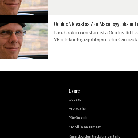
Oculus VR:n on haastanut oikeuteen yh
Oculus VR vastaa ZeniMaxin syytöksiin 
Facebookin omistamista Oculus Rift -v
VR:n teknologiajohtajan John Carmacki
omistamansa teknologian laittomasta 
Osiot:
Uutiset
Arvostelut
Päivän diili
Mobiilialan uutiset
Kännyköiden tiedot ja vertailu