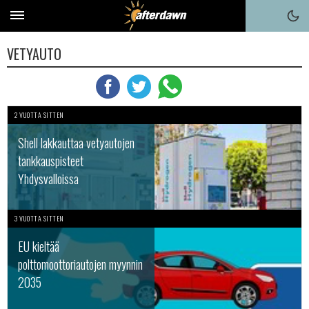
VETYAUTO
2 VUOTTA SITTEN
Shell lakkauttaa vetyautojen
tankkauspisteet
Yhdysvalloissa
3 VUOTTA SITTEN
EU kieltää
polttomoottoriautojen myynnin
2035