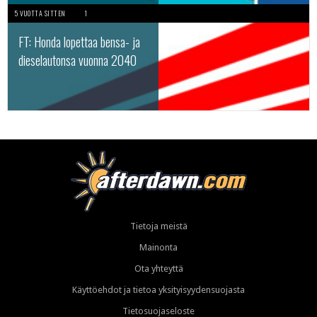
5 VUOTTA SITTEN
1
FT: Honda lopettaa bensa- ja
dieselautonsa vuonna 2040
Tietoja meistä
Mainonta
Ota yhteyttä
Käyttöehdot ja tietoa yksityisyydensuojasta
Tietosuojaseloste