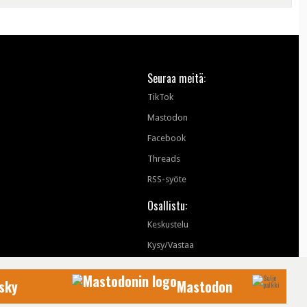
Seuraa meitä:
TikTok
Mastodon
Facebook
Threads
RSS-syöte
Osallistu:
Keskustelu
Kysy/Vastaa
sky
Mastodon