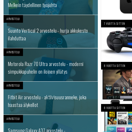
Melkein täydellinen työjuhta
ARVOSTELU
7 VUOTTA SITTEN
Suunto Vertical 2 arvostelu - hurja akkukesto
ilahduttaa
ARVOSTELU
Motorola Razr 70 Ultra arvostelu - moderni
8 VUOTTA SITTEN
simpukkapuhelin on iloinen yllätys
ARVOSTELU
Fitbit Air arvostelu - aktiivisuusranneke, joka
haastaa älykellot
8 VUOTTA SITTEN
ARVOSTELU
Samsung Galaxy A37 arvostelu -