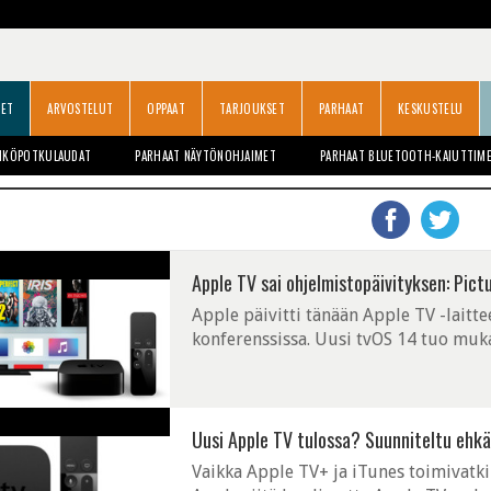
SET
ARVOSTELUT
OPPAAT
TARJOUKSET
PARHAAT
KESKUSTELU
HKÖPOTKULAUDAT
PARHAAT NÄYTÖNOHJAIMET
PARHAAT BLUETOOTH-KAIUTTIM
Apple TV sai ohjelmistopäivityksen: Picture
Apple päivitti tänään Apple TV -lait
konferenssissa. Uusi tvOS 14 tuo mu
picture-in-picture. Picture-in-picture
Uusi Apple TV tulossa? Suunniteltu ehk
Vaikka Apple TV+ ja iTunes toimivatki