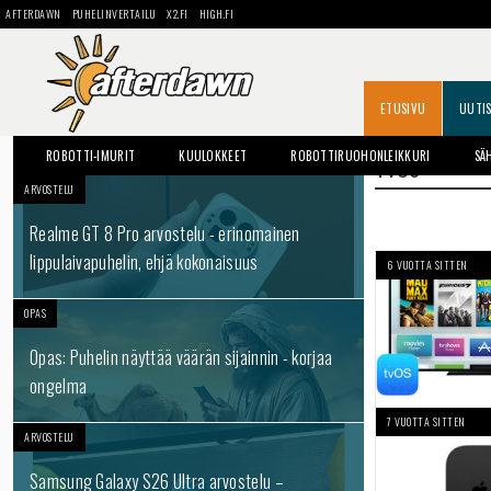
AFTERDAWN
PUHELINVERTAILU
X2.FI
HIGH.FI
ETUSIVU
UUTI
ROBOTTI-IMURIT
KUULOKKEET
ROBOTTIRUOHONLEIKKURI
SÄ
TVOS
ARVOSTELU
Realme GT 8 Pro arvostelu - erinomainen
lippulaivapuhelin, ehjä kokonaisuus
6 VUOTTA SITTEN
OPAS
Opas: Puhelin näyttää väärän sijainnin - korjaa
ongelma
7 VUOTTA SITTEN
ARVOSTELU
Samsung Galaxy S26 Ultra arvostelu –