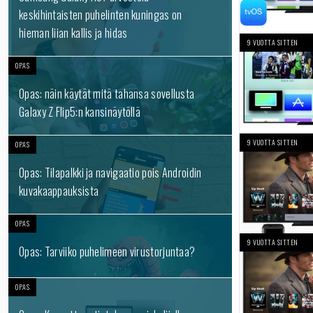
keskihintaisten puhelinten kuningas on
hieman liian kallis ja hidas
9 VUOTTA SITTEN
OPAS
Opas: näin käytät mitä tahansa sovellusta
Galaxy Z Flip5:n kansinäytöllä
9 VUOTTA SITTEN
OPAS
Opas: Tilapalkki ja navigaatio pois Androidin
kuvakaappauksista
OPAS
9 VUOTTA SITTEN
Opas: Tarviiko puhelimeen virustorjuntaa?
OPAS