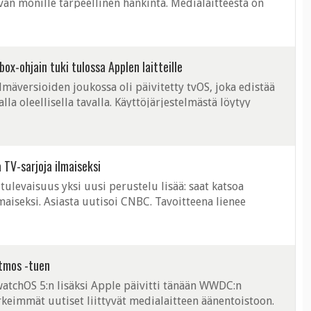
van monille tarpeellinen hankinta. Medialaitteesta on
taan esitellä tänä ...
ox-ohjain tuki tulossa Applen laitteille
elmäversioiden joukossa oli päivitetty tvOS, joka edistää
 oleellisella tavalla. Käyttöjärjestelmästä löytyy
, jolloin ohjelmiston ...
 TV-sarjoja ilmaiseksi
 tulevaisuus yksi uusi perustelu lisää: saat katsoa
maiseksi. Asiasta uutisoi CNBC. Tavoitteena lienee
eita kuluttajia. Applen ...
Atmos -tuen
watchOS 5:n lisäksi Apple päivitti tänään WWDC:n
rkeimmät uutiset liittyvät medialaitteen äänentoistoon.