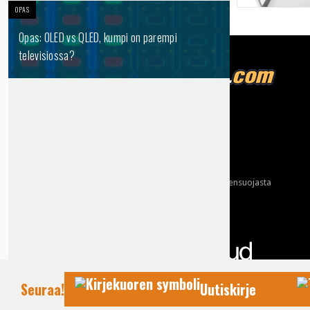
OPAS
Opas: OLED vs QLED, kumpi on parempi
televisiossa?
Tietoja meistä
Mainonta
Ota yhteyttä
Käyttöehdot ja tietoa yksityisyydensuojasta
Tietosuojaseloste
Yhteydet tarjoaa:
Seuraa!
Uutiskirje