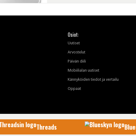
Osiot:
Uutiset
Arvostelut
Päivän diili
Mobiilialan uutiset
Kännyköiden tiedot ja vertailu
Oppaat
Threads
Blue
AfterDawn Oy
© 1999-2026