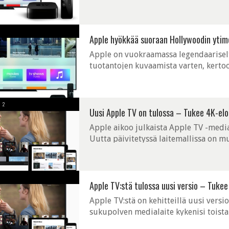
Viime syksynä Apple paljasti 4K:ta ja 
Apple hyökkää suoraan Hollywoodin ytime
Apple on vuokraamassa legendaariselt
tuotantojen kuvaamista varten, kertoo
käyttää miljardi dollaria sisältöprojek
2
Uusi Apple TV on tulossa – Tukee 4K-elo
Apple aikoo julkaista Apple TV -media
Uutta päivitetyssä laitemallissa on mu
tuki ei sinällään ole kovin suuri yllätys,
Apple TV:stä tulossa uusi versio – Tukee
Apple TV:stä on kehitteillä uusi vers
sukupolven medialaite kykenisi toista
uusi Apple TV kykenisi esittämään "elä