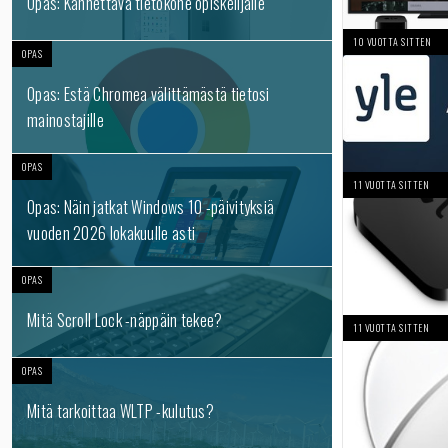
Opas: Kannettava tietokone opiskelijalle
10 VUOTTA SITTEN
OPAS
Opas: Estä Chromea välittämästä tietosi
mainostajille
OPAS
11 VUOTTA SITTEN
Opas: Näin jatkat Windows 10 -päivityksiä
vuoden 2026 lokakuulle asti
OPAS
Mitä Scroll Lock -näppäin tekee?
11 VUOTTA SITTEN
OPAS
Mitä tarkoittaa WLTP -kulutus?