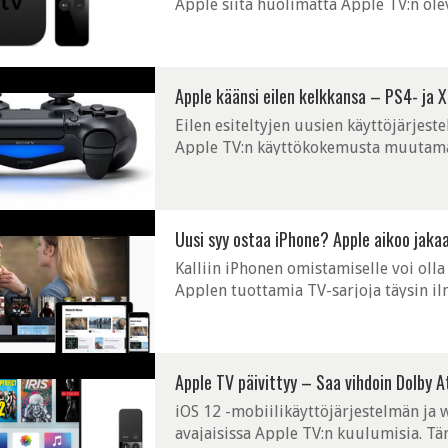
Apple siitä huolimatta Apple TV:n ole
nimittäin tulossa uusi versio ja se saate
Apple käänsi eilen kelkkansa – PS4- ja Xb
Eilen esiteltyjen uusien käyttöjärjest
Apple TV:n käyttökokemusta muutamalla
esimerkiksi nyt tuki usealle käyttäjälle
Uusi syy ostaa iPhone? Apple aikoo jakaa
Kalliin iPhonen omistamiselle voi olla
Applen tuottamia TV-sarjoja täysin il
sitouttaa Applen ekosysteemiin satsann
Apple TV päivittyy – Saa vihdoin Dolby 
iOS 12 -mobiilikäyttöjärjestelmän ja 
avajaisissa Apple TV:n kuulumisia. Tä