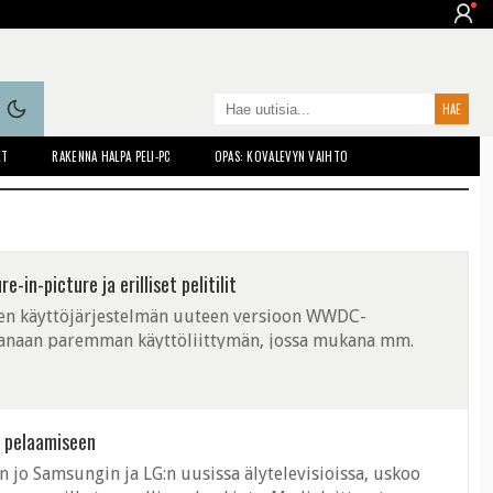
ET
RAKENNA HALPA PELI-PC
OPAS: KOVALEVYN VAIHTO
-in-picture ja erilliset pelitilit
teen käyttöjärjestelmän uuteen versioon WWDC-
kanaan paremman käyttöliittymän, jossa mukana mm.
 tarjoaa mahdollisuuden katsoa yhtä ...
ä pelaamiseen
n jo Samsungin ja LG:n uusissa älytelevisioissa, uskoo