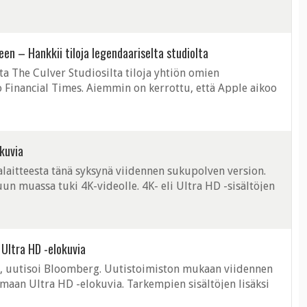
HDR:ää tukevan Apple ...
en – Hankkii tiloja legendaariselta studiolta
a The Culver Studiosilta tiloja yhtiön omien
 Financial Times. Aiemmin on kerrottu, että Apple aikoo
teihin tulevan vuoden aikana. ...
kuvia
laitteesta tänä syksynä viidennen sukupolven version.
un muassa tuki 4K-videolle. 4K- eli Ultra HD -sisältöjen
 sillä Apple ...
 Ultra HD -elokuvia
io, uutisoi Bloomberg. Uutistoimiston mukaan viidennen
maan Ultra HD -elokuvia. Tarkempien sisältöjen lisäksi
vämpiä värejä". ...