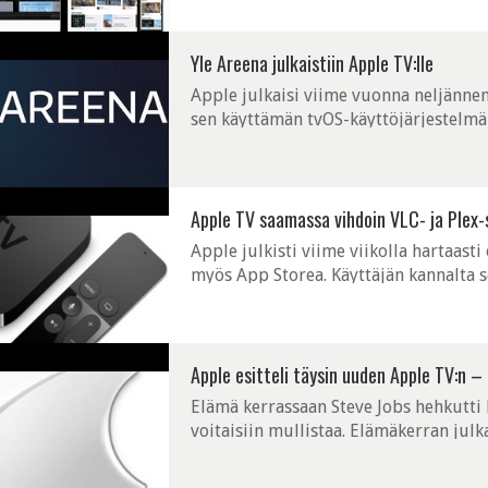
Yle Areena julkaistiin Apple TV:lle
Apple julkaisi viime vuonna neljänne
sen käyttämän tvOS-käyttöjärjestelmä
on ihmetelty, että koska Yle Areenasta 
Apple TV saamassa vihdoin VLC- ja Plex-
Apple julkisti viime viikolla hartaast
myös App Storea. Käyttäjän kannalta se
jatkossa asentaa käytännössä mitä tahan
Apple esitteli täysin uuden Apple TV:n – 
Elämä kerrassaan Steve Jobs hehkutti 
voitaisiin mullistaa. Elämäkerran julk
mutta tänään saatiin hieman makua siitä