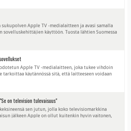
n sukupolven Apple TV -medialaitteen ja avasi samalla
n sovelluskehittäjien käyttöön. Tuosta lähtien Suomessa
ilmestyy Apple TV:lle sovellus. ...
sovellukset
i odotetun Apple TV -medialaitteen, joka tukee vihdoin
 tarkoittaa käytännössä sitä, että laitteeseen voidaan
sa sovelluksia. ...
"Se on television tulevaisuus"
keksineensä sen jutun, jolla koko televisiomarkkina
aisun jälkeen Apple on ollut kuitenkin hyvin vaitonen,
, mitä Jobs ehkä tarkoitti. ...