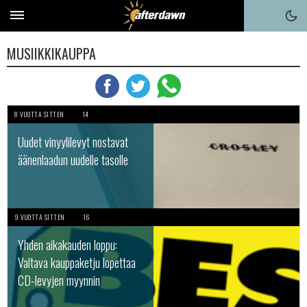
MUSIIKKIKAUPPA
8 VUOTTA SITTEN
14
Uudet vinyylilevyt nostavat
äänenlaadun uudelle tasolle
9 VUOTTA SITTEN
16
Yhden aikakauden loppu:
Valtava kauppaketju lopettaa
CD-levyjen myynnin