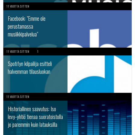
11 VUOTTA SITTEN
Facebook: "Emme ole
perustamassa
musiikkipalvelua"
11 VUOTTA SITTEN
1
Spotifyn kilpailija esitteli
halvemman tilausluokan
11 VUOTTA SITTEN
Historiallinen saavutus: Iso
levy-yhtiö tienaa suoratoistolla
jo paremmin kuin latauksilla