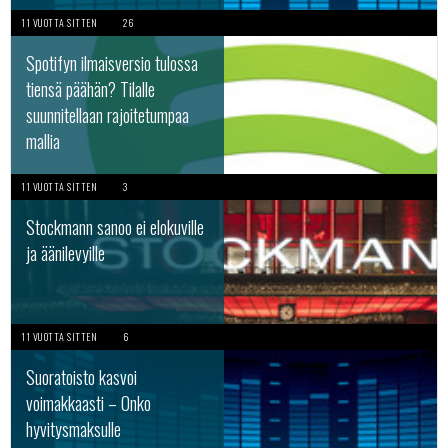
11 VUOTTA SITTEN
26
Spotifyn ilmaisversio tulossa
tiensä päähän? Tilalle
suunnitellaan rajoitetumpaa
mallia
11 VUOTTA SITTEN
3
Stockmann sanoo ei elokuville
ja äänilevyille
11 VUOTTA SITTEN
6
Suoratoisto kasvoi
voimakkaasti – Onko
hyvitysmaksulle