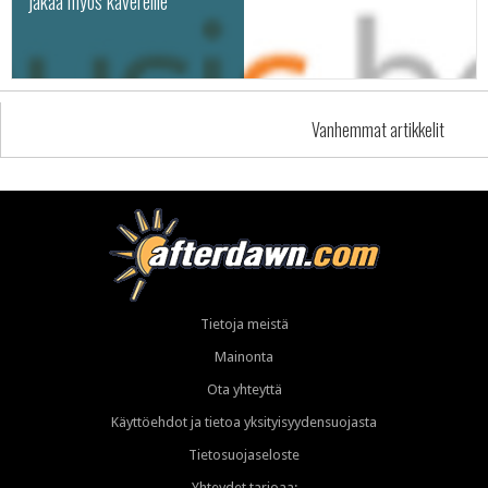
jakaa myös kavereille
Vanhemmat artikkelit
Tietoja meistä
Mainonta
Ota yhteyttä
Käyttöehdot ja tietoa yksityisyydensuojasta
Tietosuojaseloste
Yhteydet tarjoaa: