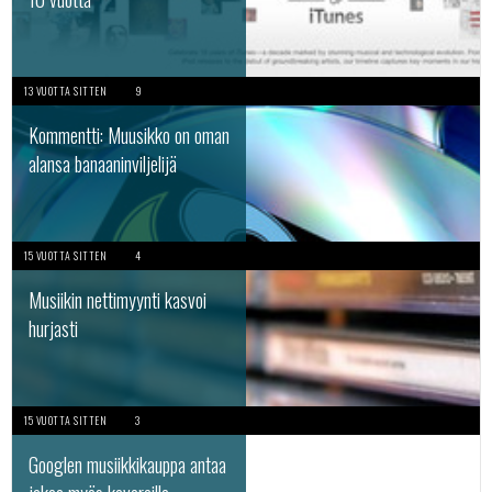
13 VUOTTA SITTEN
9
Kommentti: Muusikko on oman
alansa banaaninviljelijä
15 VUOTTA SITTEN
4
Musiikin nettimyynti kasvoi
hurjasti
15 VUOTTA SITTEN
3
Googlen musiikkikauppa antaa