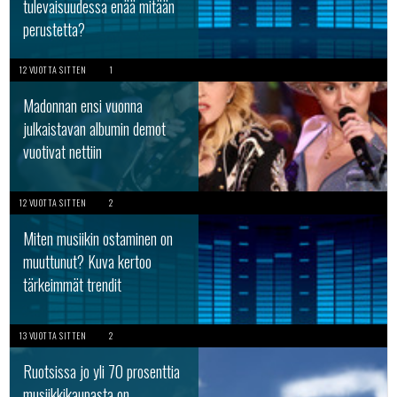
tulevaisuudessa enää mitään
perustetta?
12 VUOTTA SITTEN
1
Madonnan ensi vuonna
julkaistavan albumin demot
vuotivat nettiin
12 VUOTTA SITTEN
2
Miten musiikin ostaminen on
muuttunut? Kuva kertoo
tärkeimmät trendit
13 VUOTTA SITTEN
2
Ruotsissa jo yli 70 prosenttia
musiikkikaupasta on