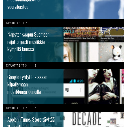
suoratoistoa
13 VUOTTA SITTEN
Napster saapui Suomeen -
rajattomasti musiikkia
kympillä kuussa
13 VUOTTA SITTEN
2
Google ryhtyi tosissaan
kilpailemaan
musiikkimarkkinoilla
13 VUOTTA SITTEN
5
Applen iTunes Store täyttää
10 vuotta