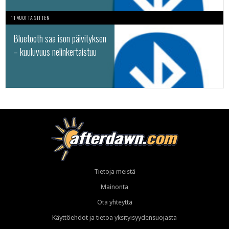
11 VUOTTA SITTEN
Bluetooth saa ison päivityksen
– kuuluvuus nelinkertaistuu
Tietoja meistä
Mainonta
Ota yhteyttä
Käyttöehdot ja tietoa yksityisyydensuojasta