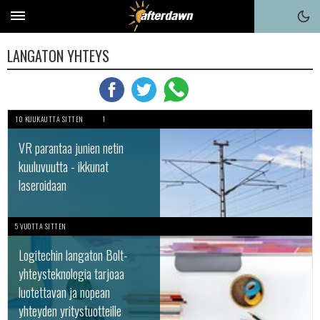
LANGATON YHTEYS
10 KUUKAUTTA SITTEN
1
VR parantaa junien netin
kuuluvuutta - ikkunat
laseroidaan
5 VUOTTA SITTEN
Logitechin langaton Bolt-
yhteysteknologia tarjoaa
luotettavan ja nopean
yhteyden yritystuotteille