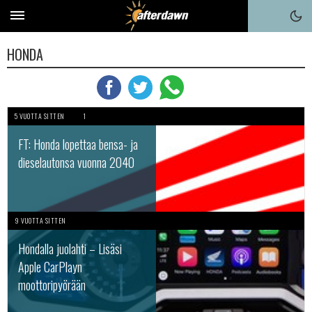
HONDA
5 VUOTTA SITTEN
1
FT: Honda lopettaa bensa- ja
dieselautonsa vuonna 2040
9 VUOTTA SITTEN
Hondalla juolahti – Lisäsi
Apple CarPlayn
moottoripyörään