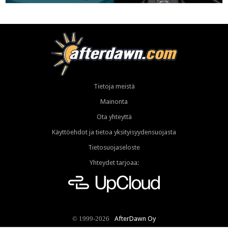
Tietoja meistä
Mainonta
Ota yhteyttä
Käyttöehdot ja tietoa yksityisyydensuojasta
Tietosuojaseloste
Yhteydet tarjoaa:
AfterDawn Oy
© 1999-2026