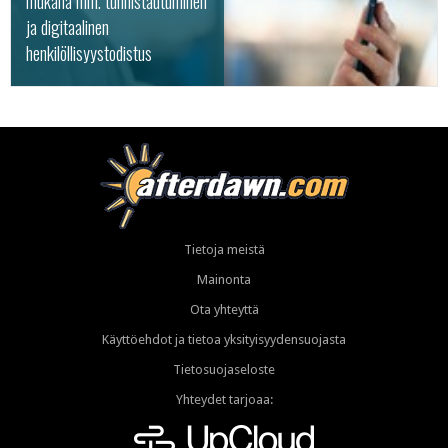
mukana mm. tunnistautuminen
ja digitaalinen
henkilöllisyystodistus
Tietoja meistä
Mainonta
Ota yhteyttä
Käyttöehdot ja tietoa yksityisyydensuojasta
Tietosuojaseloste
Yhteydet tarjoaa: