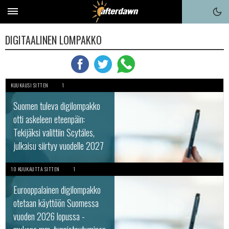
DIGITAALINEN LOMPAKKO
KUUKAUSI SITTEN
1
Suomen tuleva digilompakko
otti askeleen eteenpäin:
Tekijäksi valittiin Scytáles,
julkaisu siirtyy vuodelle 2027
10 KUUKAUTTA SITTEN
1
Eurooppalainen digilompakko
otetaan käyttöön Suomessa
vuoden 2026 lopussa -