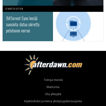
13 VUOTTA SITTEN
BitTorrent Sync kerää
suosiota: dataa siirretty
petatavun verran
Tietoja meistä
Mainonta
Ota yhteyttä
Käyttöehdot ja tietoa yksityisyydensuojasta