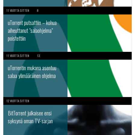
11 VUOTTA SITTEN
8
uTorrent putsattiin – kohua
aiheuttanut "salaohjelma"
poistettiin
11 VUOTTA SITTEN
13
uTorrentin mukana asentuu
salaa ylimääräinen ohjelma
12 VUOTTA SITTEN
BitTorrent julkaisee ensi
syksynä oman TV-sarjan