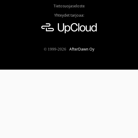
Tietosuojaseloste
Yhteydet tarjoaa:
AfterDawn Oy
© 1999-2026