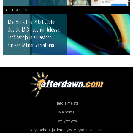
5 VUOTTA SITTEN
MacBook Pro 2021 vuoto:
Uusittu M1X -suoritin tulossa,
lisää tehoja jo ennestään
hurjaan M1:een verrattuna
Tietoja meistä
Mainonta
Ota yhteyttä
Käyttöehdot ja tietoa yksityisyydensuojasta