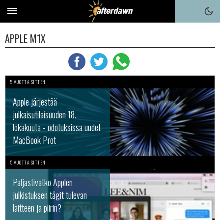
APPLE M1X
5 VUOTTA SITTEN
Apple järjestää
julkaisutilaisuuden 18.
lokakuuta - odotuksissa uudet
MacBook Prot
5 VUOTTA SITTEN
Paljastivatko Applen
julkistuksen tägit tulevan
laitteen ja piirin?