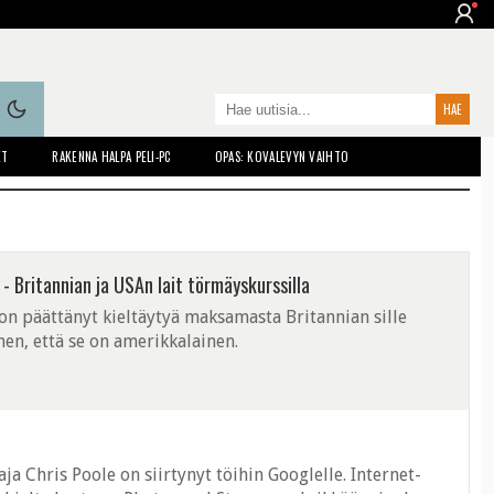
ET
RAKENNA HALPA PELI-PC
OPAS: KOVALEVYN VAIHTO
 Britannian ja USAn lait törmäyskurssilla
n päättänyt kieltäytyä maksamasta Britannian sille
hen, että se on amerikkalainen.
 Chris Poole on siirtynyt töihin Googlelle. Internet-