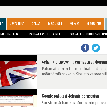
SET
ARVOSTELUT
OPPAAT
TARJOUKSET
PARHAAT
KESKUSTELU
HKÖPOTKULAUDAT
PARHAAT NÄYTÖNOHJAIMET
PARHAAT BLUETOOTH-KAIUTTIM
4chan kieltäytyy maksamasta sakkojaan -
Pahamaineinen keskustelualue 4chan o
määräämiä sakkoja. Sivusto vetoaa sii
Google palkkasi 4chanin perustajan
Suositun 4chan-kuvafoorumin perustaja