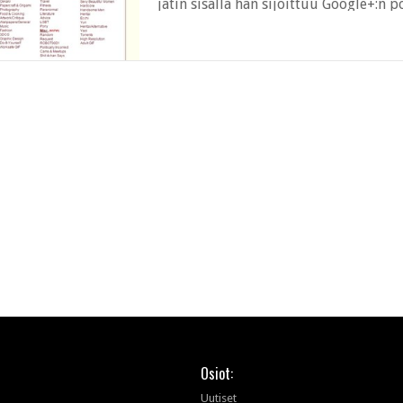
jätin sisällä hän sijoittuu Google+:n
toimenkuvana on kuvapalveluiden ja yh
Osiot:
Uutiset