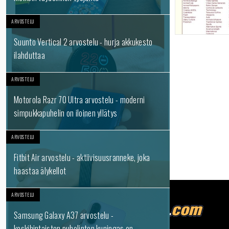
ARVOSTELU
Suunto Vertical 2 arvostelu - hurja akkukesto
ilahduttaa
ARVOSTELU
Motorola Razr 70 Ultra arvostelu - moderni
simpukkapuhelin on iloinen yllätys
ARVOSTELU
Fitbit Air arvostelu - aktiivisuusranneke, joka
haastaa älykellot
ARVOSTELU
Samsung Galaxy A37 arvostelu -
keskihintaisten puhelinten kuningas on