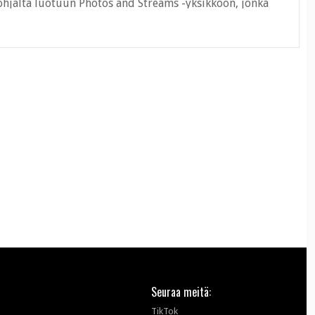
 pohjalta luotuun Photos and Streams -yksikköön, jonka
teisöllisten palveluiden kehittäminen. ...
Seuraa meitä:
TikTok