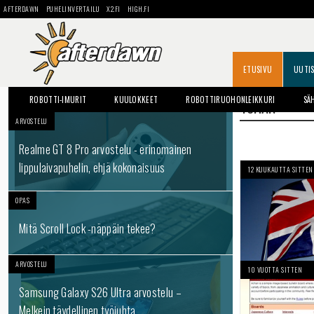
AFTERDAWN
PUHELINVERTAILU
X2.FI
HIGH.FI
ETUSIVU
UUTI
ROBOTTI-IMURIT
KUULOKKEET
ROBOTTIRUOHONLEIKKURI
SÄ
4CHAN
ARVOSTELU
Realme GT 8 Pro arvostelu - erinomainen
lippulaivapuhelin, ehjä kokonaisuus
12 KUUKAUTTA SITTEN
OPAS
Mitä Scroll Lock -näppäin tekee?
ARVOSTELU
10 VUOTTA SITTEN
Samsung Galaxy S26 Ultra arvostelu –
Melkein täydellinen työjuhta