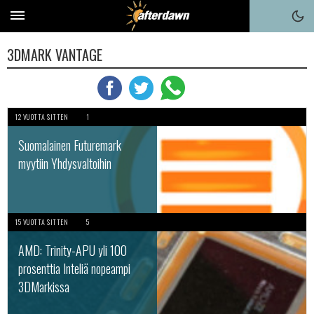
3DMARK VANTAGE
12 VUOTTA SITTEN
1
Suomalainen Futuremark
myytiin Yhdysvaltoihin
15 VUOTTA SITTEN
5
AMD: Trinity-APU yli 100
prosenttia Inteliä nopeampi
3DMarkissa