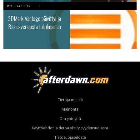
15 VUOTTA SITTEN
1
3DMark Vantage päivittyi ja
Basic-versiosta tuli ilmainen
Tietoja meistä
Mainonta
Ota yhteyttä
Käyttöehdot ja tietoa yksityisyydensuojasta
Tietosuojaseloste