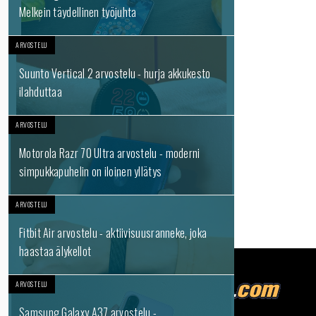
Melkein täydellinen työjuhta
ARVOSTELU
Suunto Vertical 2 arvostelu - hurja akkukesto
ilahduttaa
ARVOSTELU
Motorola Razr 70 Ultra arvostelu - moderni
simpukkapuhelin on iloinen yllätys
ARVOSTELU
Fitbit Air arvostelu - aktiivisuusranneke, joka
haastaa älykellot
ARVOSTELU
Samsung Galaxy A37 arvostelu -