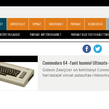
SET
ARVOSTELUT
OPPAAT
TARJOUKSET
PARHAAT
KESKUSTELU
HKÖPOTKULAUDAT
PARHAAT NÄYTÖNOHJAIMET
PARHAAT BLUETOOTH-KAIUTTIM
Commodore 64 -fanit huomio! Ultimate-
Gideon Zweijtzer on kehittänyt Commo
harrastajat voivat palauttaa rikkoont
kerrotaan olevan "hyvin" yhteensopiva, j