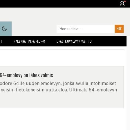
ET
RAKENNA HALPA PELI-PC
OPAS: KOVALEVYN VAIHTO
64-emolevy on lähes valmis
dore 64:lle uuden emolevyn, jonka avulla intohimoiset
uneisiin tietokoneisiin uutta eloa. Ultimate 64 -emolevyn
oten sillä ...