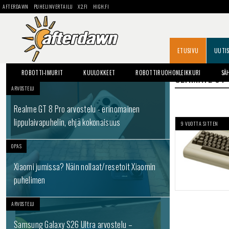
AFTERDAWN
PUHELINVERTAILU
X2.FI
HIGH.FI
ETUSIVU
UUTI
ROBOTTI-IMURIT
KUULOKKEET
ROBOTTIRUOHONLEIKKURI
SÄ
ULTIMATE 64
ARVOSTELU
Realme GT 8 Pro arvostelu - erinomainen
lippulaivapuhelin, ehjä kokonaisuus
9 VUOTTA SITTEN
OPAS
Xiaomi jumissa? Näin nollaat/resetoit Xiaomin
puhelimen
ARVOSTELU
Samsung Galaxy S26 Ultra arvostelu –