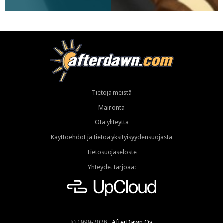
Tietoja meistä
Mainonta
Ota yhteyttä
Käyttöehdot ja tietoa yksityisyydensuojasta
Tietosuojaseloste
Yhteydet tarjoaa:
AfterDawn Oy
© 1999-2026