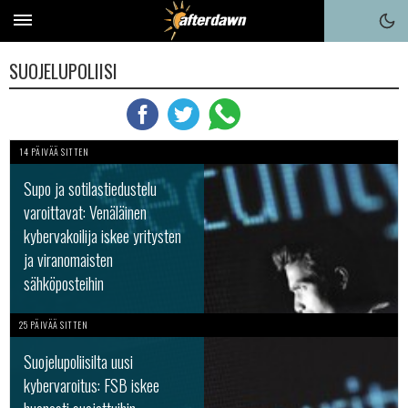
SUOJELUPOLIISI
14 PÄIVÄÄ SITTEN
Supo ja sotilastiedustelu
varoittavat: Venäläinen
kybervakoilija iskee yritysten
ja viranomaisten
sähköposteihin
25 PÄIVÄÄ SITTEN
Suojelupoliisilta uusi
kybervaroitus: FSB iskee