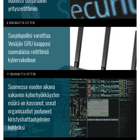
huonosti suojattuihin
yritysreitittimiin
4 KUUKAUTTA SITTEN
Suojelupoliisi varoittaa:
Venäjän GRU kaappasi
suomalaisia reitittimiä
kybervakoiluun
11 KUUKAUTTA SITTEN
Suomessa vuoden aikana
vakavien kyberhyökkäysten
määrä on kasvanut, useat
organisaatiot joutuneet
kiristyshaittaohjelmien
kohteiksi