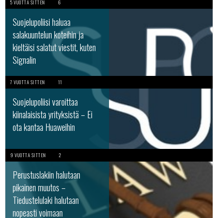
5 VUOTTA SITTEN
6
Suojelupoliisi haluaa
salakuuntelun koteihin ja
kieltäisi salatut viestit, kuten
Signalin
7 VUOTTA SITTEN
11
Suojelupoliisi varoittaa
kiinalaisista yrityksistä – Ei
ota kantaa Huaweihin
9 VUOTTA SITTEN
2
Perustuslakiin halutaan
pikainen muutos –
Tiedustelulaki halutaan
nopeasti voimaan