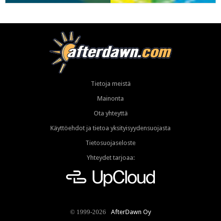
Tietoja meistä
Mainonta
Ota yhteyttä
Käyttöehdot ja tietoa yksityisyydensuojasta
Tietosuojaseloste
Yhteydet tarjoaa:
AfterDawn Oy
© 1999-2026