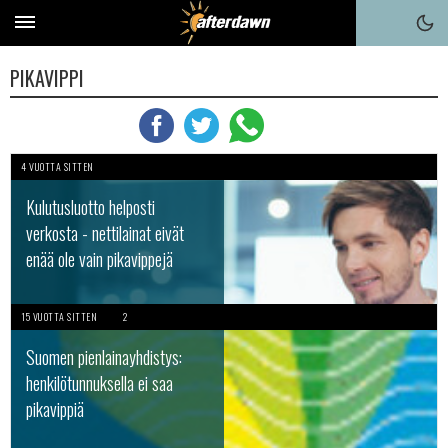
PIKAVIPPI
4 VUOTTA SITTEN
Kulutusluotto helposti
verkosta - nettilainat eivät
enää ole vain pikavippejä
15 VUOTTA SITTEN
2
Suomen pienlainayhdistys:
henkilötunnuksella ei saa
pikavippiä