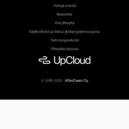
Tietoja meistä
Mainonta
Ota yhteyttä
Käyttöehdot ja tietoa yksityisyydensuojasta
Tietosuojaseloste
Yhteydet tarjoaa:
AfterDawn Oy
© 1999-2026