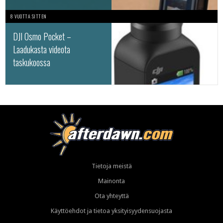
8 VUOTTA SITTEN
DJI Osmo Pocket –
Laadukasta videota
taskukoossa
Tietoja meistä
Mainonta
Ota yhteyttä
Käyttöehdot ja tietoa yksityisyydensuojasta