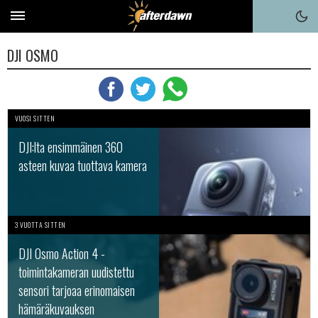
DJI OSMO
VUOSI SITTEN
DJI:lta ensimmäinen 360
asteen kuvaa tuottava kamera
3 VUOTTA SITTEN
DJI Osmo Action 4 -
toimintakameran uudistettu
sensori tarjoaa erinomaisen
hämäräkuvauksen