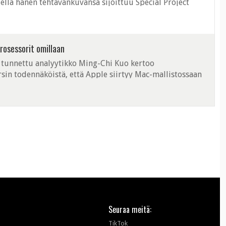
ella hänen tehtävänkuvansa sijoittuu Special Project
ia tuotteita mahdollisimman ...
rosessorit omillaan
 tunnettu analyytikko Ming-Chi Kuo kertoo
sin todennäköistä, että Apple siirtyy Mac-mallistossaan
desta 2020 tai 2021 alkaen. Kuon ...
Seuraa meitä:
TikTok