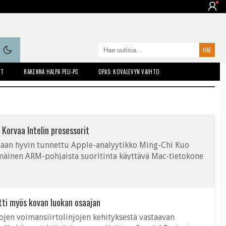
ET
RAKENNA HALPA PELI-PC
OPAS: KOVALEVYN VAIHTO
Korvaa Intelin prosessorit
taan hyvin tunnettu Apple-analyytikko Ming-Chi Kuo
mmäinen ARM-pohjaista suoritinta käyttävä Mac-tietokone
uukauden aikana. ARM-pohjaisen ...
ti myös kovan luokan osaajan
jen voimansiirtolinjojen kehityksestä vastaavan