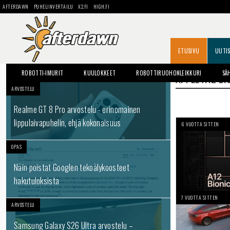
AFTERDAWN
PUHELINVERTAILU
X2.FI
HIGH.FI
ETUSIVU
UUTI
ROBOTTI-IMURIT
KUULOKKEET
ROBOTTIRUOHONLEIKKURI
SÄ
APPLE A12 BI
ARVOSTELU
Realme GT 8 Pro arvostelu - erinomainen
lippulaivapuhelin, ehjä kokonaisuus
6 VUOTTA SITTEN
OPAS
Näin poistat Googlen tekoälykoosteet
hakutuloksista
7 VUOTTA SITTEN
ARVOSTELU
Samsung Galaxy S26 Ultra arvostelu –