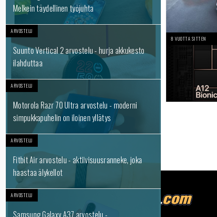
Melkein täydellinen työjuhta
ARVOSTELU
8 VUOTTA SITTEN
Suunto Vertical 2 arvostelu - hurja akkukesto
ilahduttaa
ARVOSTELU
Motorola Razr 70 Ultra arvostelu - moderni
simpukkapuhelin on iloinen yllätys
ARVOSTELU
Fitbit Air arvostelu - aktiivisuusranneke, joka
haastaa älykellot
ARVOSTELU
Samsung Galaxy A37 arvostelu -