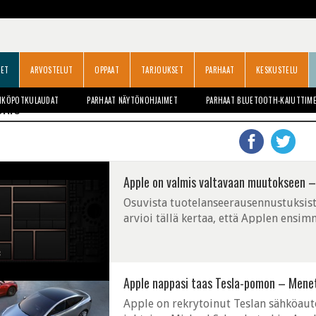
SET
ARVOSTELUT
OPPAAT
TARJOUKSET
PARHAAT
KESKUSTELU
HKÖPOTKULAUDAT
PARHAAT NÄYTÖNOHJAIMET
PARHAAT BLUETOOTH-KAIUTTIM
ONIC
Apple on valmis valtavaan muutokseen – 
Osuvista tuotelanseerausennustuksis
arvioi tällä kertaa, että Applen ensi
tulisi markkinoille seuraavan 12–18 k
Apple nappasi taas Tesla-pomon – Menet
Apple on rekrytoinut Teslan sähköauto