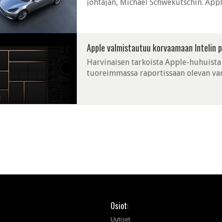
johtajan, Michael Schwekutschin. Appl
Groupiin, jossa kehitetään Applen uus
Apple valmistautuu korvaamaan Intelin p
Harvinaisen tarkoista Apple-huhuista
tuoreimmassa raportissaan olevan var
omiin ARM-pohjaisiin suorittimiin vuo
Osiot:
Uutiset