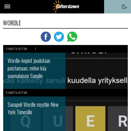
WORDLE
2 VUOTTA SITTEN
1
Wordle-kopiot joudutaan
poistamaan, miten käy
suomalaisen Sanulin
5 VUOTTA SITTEN
Sanapeli Wordle myytiin New
York Timesille