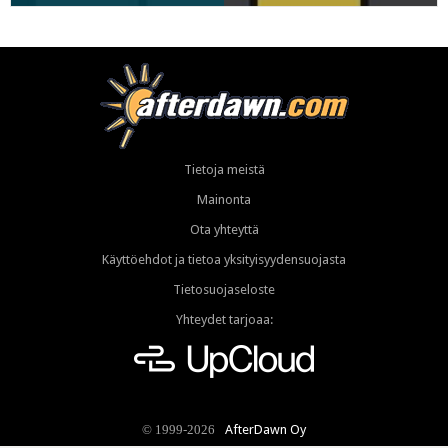
Tietoja meistä
Mainonta
Ota yhteyttä
Käyttöehdot ja tietoa yksityisyydensuojasta
Tietosuojaseloste
Yhteydet tarjoaa:
AfterDawn Oy
© 1999-2026