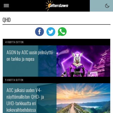
QHD
4 VUOTTA SITTEN
AGON by AOC uusin pelinäyttö
on tarkka ja nopea
5 VUOTTA SITTEN
AOC julkaisi uuden V4-
näyttömalliston: QHD- ja
UHD-tarkkuutta eri
kokovaihtoehdoissa