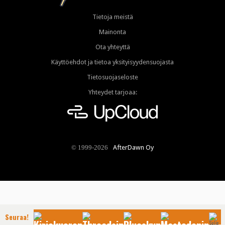
Tietoja meistä
Mainonta
Ota yhteyttä
Käyttöehdot ja tietoa yksityisyydensuojasta
Tietosuojaseloste
Yhteydet tarjoaa:
AfterDawn Oy
© 1999-2026
Seuraa!