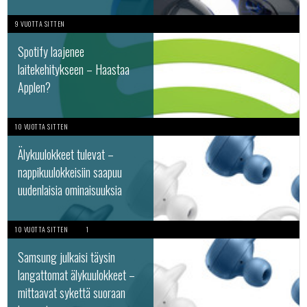
9 VUOTTA SITTEN
Spotify laajenee
laitekehitykseen – Haastaa
Applen?
10 VUOTTA SITTEN
Älykuulokkeet tulevat –
nappikuulokkeisiin saapuu
uudenlaisia ominaisuuksia
10 VUOTTA SITTEN
1
Samsung julkaisi täysin
langattomat älykuulokkeet –
mittaavat sykettä suoraan