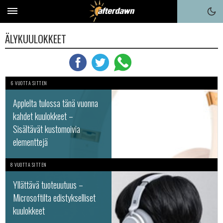
ÄLYKUULOKKEET
6 VUOTTA SITTEN
Applelta tulossa tänä vuonna
kahdet kuulokkeet –
Sisältävät kustomoivia
elementtejä
8 VUOTTA SITTEN
Yllättävä tuoteuutuus –
Microsoftilta edistykselliset
kuulokkeet