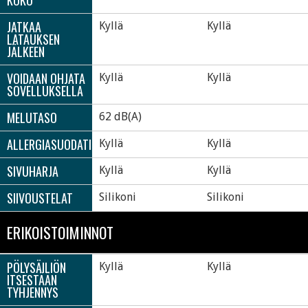
JATKAA
Kyllä
Kyllä
LATAUKSEN
JÄLKEEN
VOIDAAN OHJATA
Kyllä
Kyllä
SOVELLUKSELLA
MELUTASO
62 dB(A)
ALLERGIASUODATIN
Kyllä
Kyllä
SIVUHARJA
Kyllä
Kyllä
SIIVOUSTELAT
Silikoni
Silikoni
ERIKOISTOIMINNOT
PÖLYSÄILIÖN
Kyllä
Kyllä
ITSESTÄÄN
TYHJENNYS