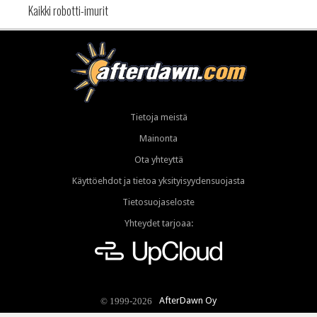
Kaikki robotti-imurit
Tietoja meistä
Mainonta
Ota yhteyttä
Käyttöehdot ja tietoa yksityisyydensuojasta
Tietosuojaseloste
Yhteydet tarjoaa:
AfterDawn Oy
© 1999-2026