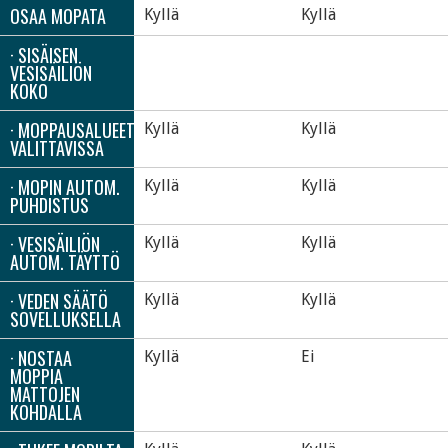
OSAA MOPATA
Kyllä
Kyllä
· SISÄISEN
VESISÄILIÖN
KOKO
· MOPPAUSALUEET
Kyllä
Kyllä
VALITTAVISSA
· MOPIN AUTOM.
Kyllä
Kyllä
PUHDISTUS
· VESISÄILIÖN
Kyllä
Kyllä
AUTOM. TÄYTTÖ
· VEDEN SÄÄTÖ
Kyllä
Kyllä
SOVELLUKSELLA
· NOSTAA
Kyllä
Ei
MOPPIA
MATTOJEN
KOHDALLA