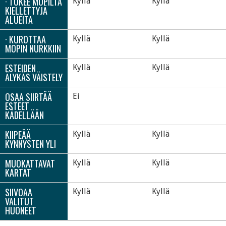
· TUKEE MOPILTA
Kyllä
Kyllä
KIELLETTYJÄ
ALUEITA
· KUROTTAA
Kyllä
Kyllä
MOPIN NURKKIIN
ESTEIDEN
Kyllä
Kyllä
ÄLYKÄS VÄISTELY
OSAA SIIRTÄÄ
Ei
ESTEET
KÄDELLÄÄN
KIIPEÄÄ
Kyllä
Kyllä
KYNNYSTEN YLI
MUOKATTAVAT
Kyllä
Kyllä
KARTAT
SIIVOAA
Kyllä
Kyllä
VALITUT
HUONEET