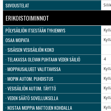
SIIVOUSTELAT
Sili
ERIKOISTOIMINNOT
PÖLYSÄILIÖN ITSESTÄÄN TYHJENNYS
Kyll
OSAA MOPATA
Kyll
· SISÄISEN VESISÄILIÖN KOKO
· TELAKASSA OLEVAN PUHTAAN VEDEN SÄILIÖ
4
· MOPPAUSALUEET VALITTAVISSA
Kyll
· MOPIN AUTOM. PUHDISTUS
Kyll
· VESISÄILIÖN AUTOM. TÄYTTÖ
Kyll
· VEDEN SÄÄTÖ SOVELLUKSELLA
Kyll
· NOSTAA MOPPIA MATTOJEN KOHDALLA
Kyll