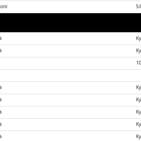
koni
Si
ä
Ky
ä
Ky
1
ä
Ky
ä
Ky
ä
Ky
ä
Ky
ä
Ky