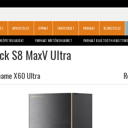
SET
ARVOSTELUT
OPPAAT
TARJOUKSET
PARHAAT
KESKUSTELU
HKÖPOTKULAUDAT
PARHAAT NÄYTÖNOHJAIMET
PARHAAT BLUETOOTH-KAIUTTIM
ck S8 MaxV Ultra
eame X60 Ultra
R