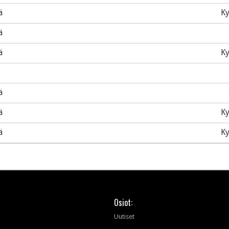
ä
Ky
ä
ä
Ky
ä
ä
Ky
ä
Ky
Osiot:
Uutiset