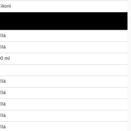
likoni
llä
llä
00 ml
llä
llä
llä
llä
llä