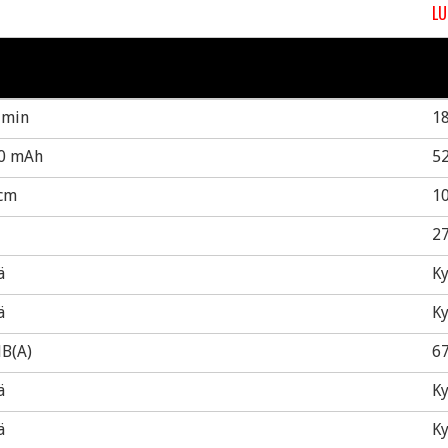
LU
 min
1
0 mAh
5
 cm
10
2
ä
Ky
ä
Ky
dB(A)
67
ä
Ky
ä
Ky