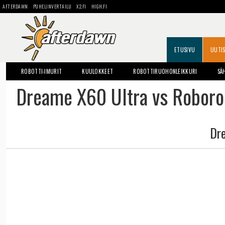
AFTERDAWN
PUHELINVERTAILU
X2.FI
HIGH.FI
ETUSIVU
UUTI
ROBOTTI-IMURIT
KUULOKKEET
ROBOTTIRUOHONLEIKKURI
SÄ
Dreame X60 Ultra vs Roboro
Dr