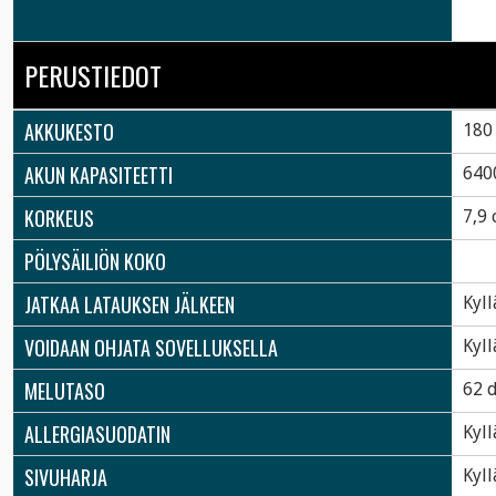
PERUSTIEDOT
AKKUKESTO
180
AKUN KAPASITEETTI
640
KORKEUS
7,9
PÖLYSÄILIÖN KOKO
JATKAA LATAUKSEN JÄLKEEN
Kyll
VOIDAAN OHJATA SOVELLUKSELLA
Kyll
MELUTASO
62 
ALLERGIASUODATIN
Kyll
SIVUHARJA
Kyll