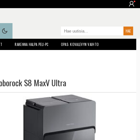
ET
RAKENNA HALPA PELI-PC
OPAS: KOVALEVYN VAIHTO
oborock S8 MaxV Ultra