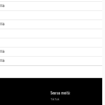
llä
llä
llä
llä
Seuraa meitä:
TikTok