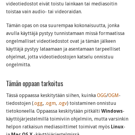
videotiedostot eivät toistu lainkaan tai mediasoitin
toistaa vain audio- tai videoraidan.
Tämän opas on osa suurempaa kokonaisuutta, jonka
avulla käyttäjä pystyy tunnistamaan missä formaatissa
ongelmalliset videotiedostot ovat ja tämän jälkeen
käyttäjä pystyy lataamaan ja asentamaan tarpeelliset
ohjelmat, jotta videotiedostojen katselu onnistuu
ongelmitta.
Tämän oppaan tarkoitus
Tässä oppaassa keskitytään siihen, kuinka
OGG
/
OGM
-
tiedostojen (
.ogg
,
.ogm
,
.ogv
) toistaminen onnistuu
tietokoneella. Oppaassa keskitytään pitkälti
Windows
-
käyttöjärjestelmillä toimiviin ohjelmiin, mutta varsinkin
helpon ratkaisun mediasoittimet toimivat myös
Linux
-
ja
Mac OS X
-käyttöjärjestelmissä.