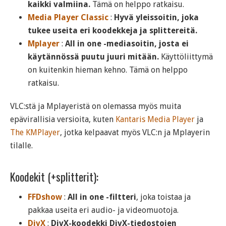
kaikki valmiina.
Tämä on helppo ratkaisu.
Media Player Classic
:
Hyvä yleissoitin, joka
tukee useita eri koodekkeja ja splittereitä.
Mplayer
:
All in one -mediasoitin, josta ei
käytännössä puutu juuri mitään.
Käyttöliittymä
on kuitenkin hieman kehno. Tämä on helppo
ratkaisu.
VLC:stä ja Mplayeristä on olemassa myös muita
epävirallisia versioita, kuten
Kantaris Media Player
ja
The KMPlayer
, jotka kelpaavat myös VLC:n ja Mplayerin
tilalle.
Koodekit (+splitterit):
FFDshow
:
All in one -filtteri
, joka toistaa ja
pakkaa useita eri audio- ja videomuotoja.
DivX
:
DivX-koodekki DivX-tiedostojen