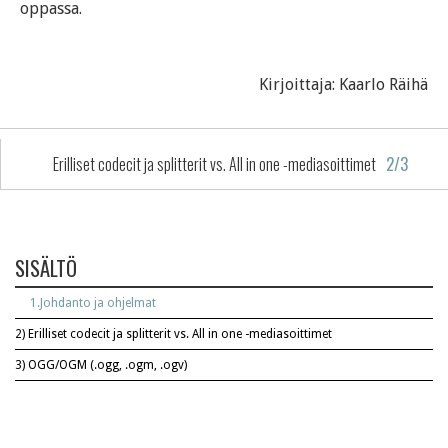
oppassa.
Kirjoittaja: Kaarlo Räihä
Erilliset codecit ja splitterit vs. All in one -mediasoittimet
2/3
SISÄLTÖ
1.
Johdanto ja ohjelmat
2)
Erilliset codecit ja splitterit vs. All in one -mediasoittimet
3)
OGG/OGM (.ogg, .ogm, .ogv)