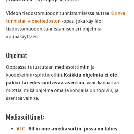
Videon tiedostomuodon tunnistamisessa auttaa
Kuinka
tunnistan videotiedoston
-opas, joka käy läpi
tiedostomuodon tunnistamisen eri ohjelmia
apunakäyttäen.
Ohjelmat
Oppaassa tutustutaan mediasoittimiin ja
koodekeihin+splittereihin.
Kaikkia ohjelmia ei ole
pakko tai edes suotavaa asentaa
, vaan kannattaa
miettiä, mikä ohjelma omalla kohdalla on sopivin, ja
asentaa vain se.
Mediasoittimet:
VLC
:
All in one -mediasoitin, jossa on lähes