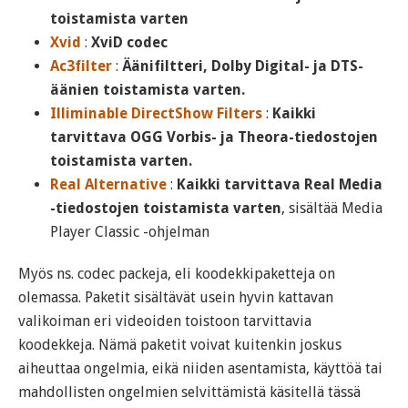
toistamista varten
Xvid
:
XviD codec
Ac3filter
:
Äänifiltteri, Dolby Digital- ja DTS-
äänien toistamista varten.
Illiminable DirectShow Filters
:
Kaikki
tarvittava OGG Vorbis- ja Theora-tiedostojen
toistamista varten.
Real Alternative
:
Kaikki tarvittava Real Media
-tiedostojen toistamista varten
, sisältää Media
Player Classic -ohjelman
Myös ns. codec packeja, eli koodekkipaketteja on
olemassa. Paketit sisältävät usein hyvin kattavan
valikoiman eri videoiden toistoon tarvittavia
koodekkeja. Nämä paketit voivat kuitenkin joskus
aiheuttaa ongelmia, eikä niiden asentamista, käyttöä tai
mahdollisten ongelmien selvittämistä käsitellä tässä