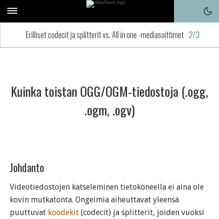
Erilliset codecit ja splitterit vs. All in one -mediasoittimet
2/3
Kuinka toistan OGG/OGM-tiedostoja (.ogg,
.ogm, .ogv)
Johdanto
Videotiedostojen katseleminen tietokoneella ei aina ole
kovin mutkatonta. Ongelmia aiheuttavat yleensä
puuttuvat
koodekit
(codecit) ja splitterit, joiden vuoksi