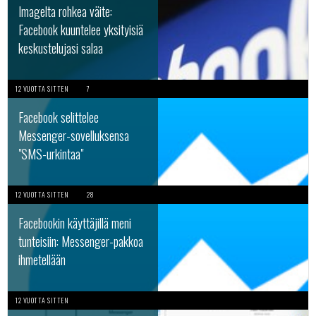
Imagelta rohkea väite:
Facebook kuuntelee yksityisiä
keskustelujasi salaa
12 VUOTTA SITTEN
7
Facebook selittelee
Messenger-sovelluksensa
"SMS-urkintaa"
12 VUOTTA SITTEN
28
Facebookin käyttäjillä meni
tunteisiin: Messenger-pakkoa
ihmetellään
12 VUOTTA SITTEN