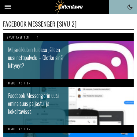
FACEBOOK MESSENGER [SIVU 2]
9 VUOTTA SITTEN
1
Miljardiklubiin tulossa jälleen
uusi nettipalvelu – Oletko sinä
liittynyt?
10 VUOTTA SITTEN
Facebook Messengerin uusi
ominaisuus paljastui ja
kokeiltavissa
10 VUOTTA SITTEN