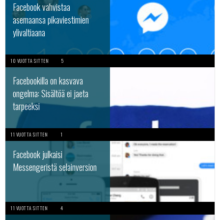
Facebook vahvistaa
asemaansa pikaviestimien
ylivaltiaana
10 VUOTTA SITTEN
5
Facebookilla on kasvava
ongelma: Sisältöä ei jaeta
tarpeeksi
11 VUOTTA SITTEN
1
Facebook julkaisi
Messengeristä selainversion
11 VUOTTA SITTEN
4