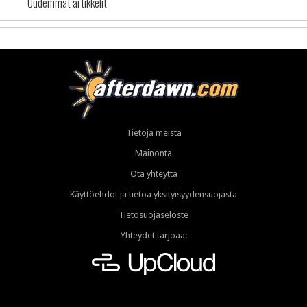
Uudemmat artikkelit
Tietoja meistä
Mainonta
Ota yhteyttä
Käyttöehdot ja tietoa yksityisyydensuojasta
Tietosuojaseloste
Yhteydet tarjoaa: