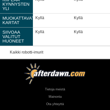
KYNNYSTEN
YLI
MUOKATTAVAT
Kyllä
Kyllä
KARTAT
SIIVOAA
Kyllä
Kyllä
VALITUT
HUONEET
Kaikki robotti-imurit
Tietoja meistä
Mainonta
Ota yhteyttä