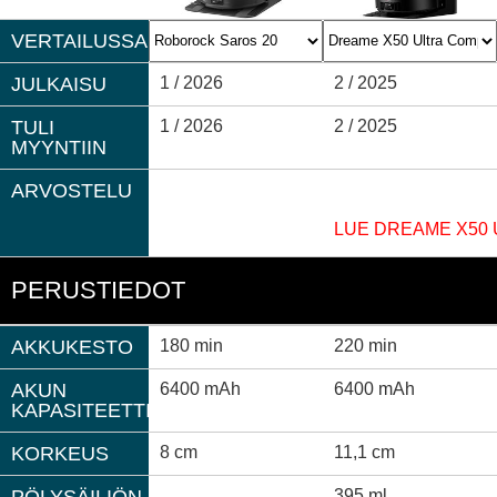
VERTAILUSSA
JULKAISU
1 / 2026
2 / 2025
TULI
1 / 2026
2 / 2025
MYYNTIIN
ARVOSTELU
LUE DREAME X50
PERUSTIEDOT
AKKUKESTO
180 min
220 min
AKUN
6400 mAh
6400 mAh
KAPASITEETTI
KORKEUS
8 cm
11,1 cm
PÖLYSÄILIÖN
395 ml