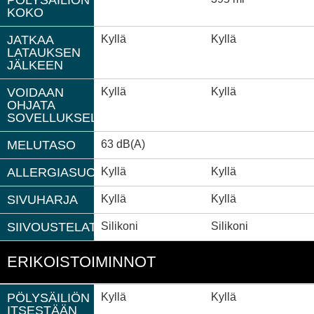
KOKO
JATKAA
Kyllä
Kyllä
LATAUKSEN
JÄLKEEN
VOIDAAN
Kyllä
Kyllä
OHJATA
SOVELLUKSELLA
MELUTASO
63 dB(A)
ALLERGIASUODATIN
Kyllä
Kyllä
SIVUHARJA
Kyllä
Kyllä
SIIVOUSTELAT
Silikoni
Silikoni
ERIKOISTOIMINNOT
PÖLYSÄILIÖN
Kyllä
Kyllä
ITSESTÄÄN