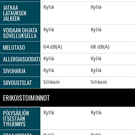
JATKAA
Kyllä
Kyllä
LATAUKSEN
JÄLKEEN
VOIDAAN OHJATA
Kyllä
Kyllä
SOVELLUKSELLA
MELUTASO
64 dB(A)
68 dB(A)
ALLERGIASUODATIN
Kyllä
Kyllä
SIVUHARJA
Kyllä
Kyllä
SIIVOUSTELAT
Silikoni
Silikoni
ERIKOISTOIMINNOT
PÖLYSÄILIÖN
Kyllä
Kyllä
ITSESTÄÄN
TYHJENNYS