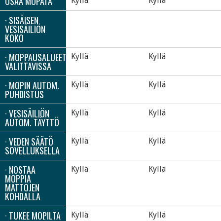
OSAA MOPATA
Kyllä
Kyllä
· SISÄISEN
VESISÄILIÖN
KOKO
· MOPPAUSALUEET
Kyllä
Kyllä
VALITTAVISSA
· MOPIN AUTOM.
Kyllä
Kyllä
PUHDISTUS
· VESISÄILIÖN
Kyllä
Kyllä
AUTOM. TÄYTTÖ
· VEDEN SÄÄTÖ
Kyllä
Kyllä
SOVELLUKSELLA
· NOSTAA
Kyllä
Kyllä
MOPPIA
MATTOJEN
KOHDALLA
· TUKEE MOPILTA
Kyllä
Kyllä