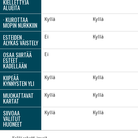
KIELLETTYJÄ
ALUEITA
· KUROTTAA
Kyllä
Kyllä
MOPIN NURKKIIN
ESTEIDEN
Ei
Kyllä
ÄLYKÄS VÄISTELY
OSAA SIIRTÄÄ
Ei
ESTEET
KÄDELLÄÄN
KIIPEÄÄ
Kyllä
Kyllä
KYNNYSTEN YLI
MUOKATTAVAT
Kyllä
Kyllä
KARTAT
SIIVOAA
Kyllä
Kyllä
VALITUT
HUONEET