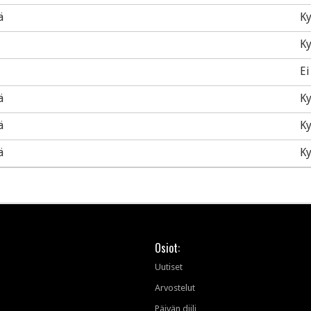
ä
Ky
Ky
Ei
ä
Ky
ä
Ky
ä
Ky
Osiot:
Uutiset
Arvostelut
Päivän diili