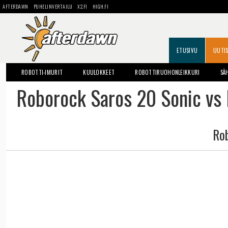
AFTERDAWN
PUHELINVERTAILU
X2.FI
HIGH.FI
ETUSIVU
UUTI
ROBOTTI-IMURIT
KUULOKKEET
ROBOTTIRUOHONLEIKKURI
SÄ
Roborock Saros 20 Sonic vs
Ro