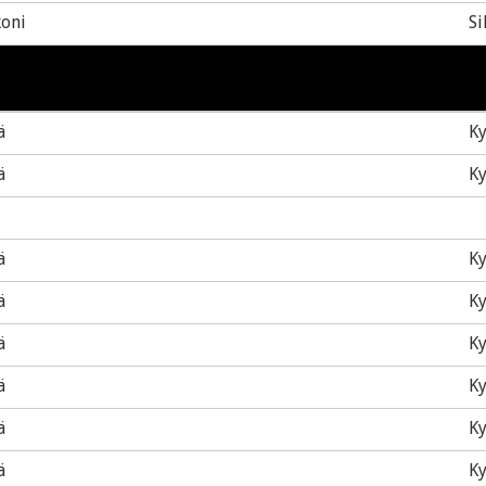
koni
Si
ä
Ky
ä
Ky
ä
Ky
ä
Ky
ä
Ky
ä
Ky
ä
Ky
ä
Ky