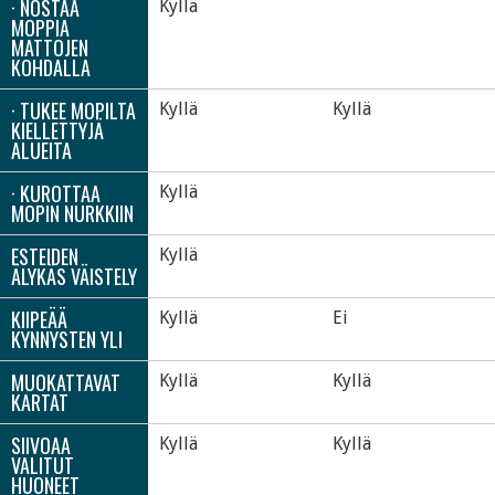
· NOSTAA
Kyllä
MOPPIA
MATTOJEN
KOHDALLA
· TUKEE MOPILTA
Kyllä
Kyllä
KIELLETTYJÄ
ALUEITA
· KUROTTAA
Kyllä
MOPIN NURKKIIN
ESTEIDEN
Kyllä
ÄLYKÄS VÄISTELY
KIIPEÄÄ
Kyllä
Ei
KYNNYSTEN YLI
MUOKATTAVAT
Kyllä
Kyllä
KARTAT
SIIVOAA
Kyllä
Kyllä
VALITUT
HUONEET