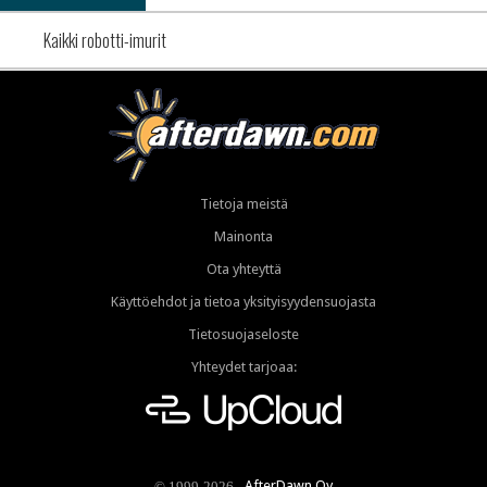
Kaikki robotti-imurit
Tietoja meistä
Mainonta
Ota yhteyttä
Käyttöehdot ja tietoa yksityisyydensuojasta
Tietosuojaseloste
Yhteydet tarjoaa:
AfterDawn Oy
© 1999-2026