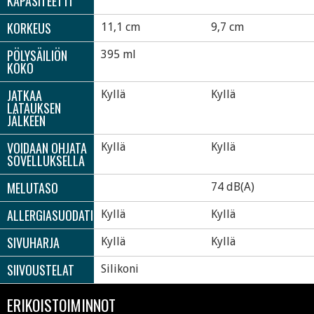
KAPASITEETTI
KORKEUS
11,1 cm
9,7 cm
PÖLYSÄILIÖN
395 ml
KOKO
JATKAA
Kyllä
Kyllä
LATAUKSEN
JÄLKEEN
VOIDAAN OHJATA
Kyllä
Kyllä
SOVELLUKSELLA
MELUTASO
74 dB(A)
ALLERGIASUODATIN
Kyllä
Kyllä
SIVUHARJA
Kyllä
Kyllä
SIIVOUSTELAT
Silikoni
ERIKOISTOIMINNOT