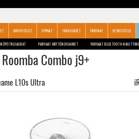
SET
ARVOSTELUT
OPPAAT
TARJOUKSET
PARHAAT
KESKUSTELU
HKÖPOTKULAUDAT
PARHAAT NÄYTÖNOHJAIMET
PARHAAT BLUETOOTH-KAIUTTIM
t Roomba Combo j9+
eame L10s Ultra
i