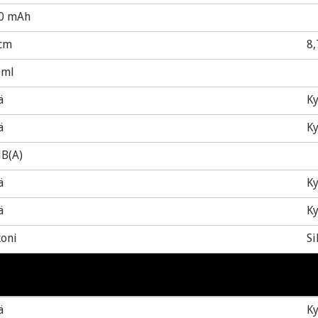
0 mAh
 cm
8,
 ml
ä
Ky
ä
Ky
dB(A)
ä
Ky
ä
Ky
koni
Si
ä
Ky