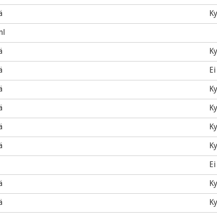
ä
Ky
ml
ä
Ky
ä
Ei
ä
Ky
ä
Ky
ä
Ky
ä
Ky
Ei
ä
Ky
ä
Ky