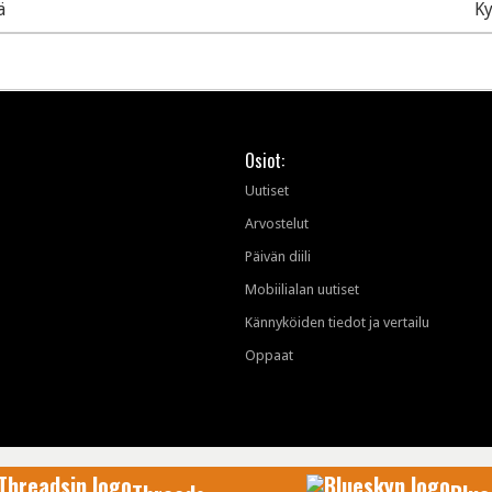
ä
Ky
Osiot:
Uutiset
Arvostelut
Päivän diili
Mobiilialan uutiset
Kännyköiden tiedot ja vertailu
Oppaat