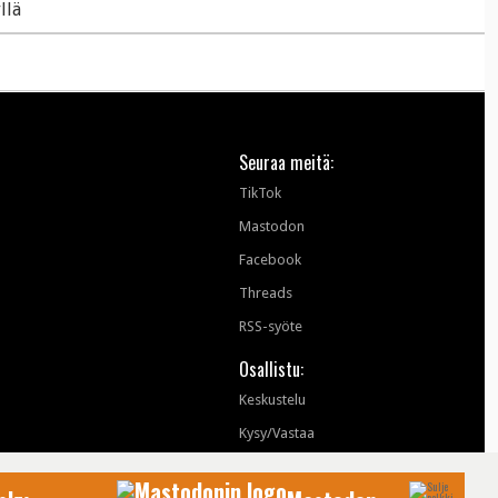
llä
Seuraa meitä:
TikTok
Mastodon
Facebook
Threads
RSS-syöte
Osallistu:
Keskustelu
Kysy/Vastaa