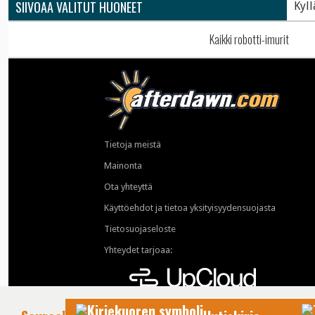
SIIVOAA VALITUT HUONEET
Kyll
Kaikki robotti-imurit
Tietoja meistä
Mainonta
Ota yhteyttä
Käyttöehdot ja tietoa yksityisyydensuojasta
Tietosuojaseloste
Yhteydet tarjoaa: