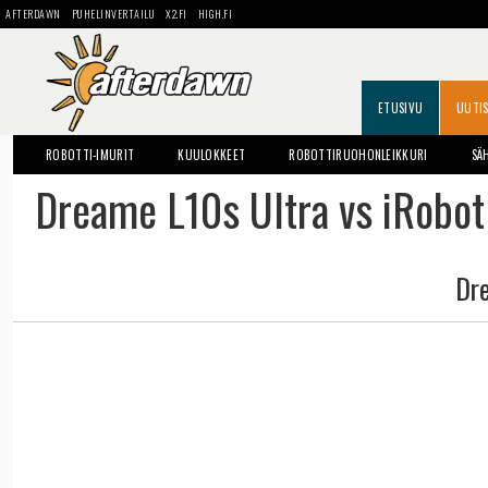
AFTERDAWN
PUHELINVERTAILU
X2.FI
HIGH.FI
ETUSIVU
UUTI
ROBOTTI-IMURIT
KUULOKKEET
ROBOTTIRUOHONLEIKKURI
SÄ
Dreame L10s Ultra vs iRobo
Dr