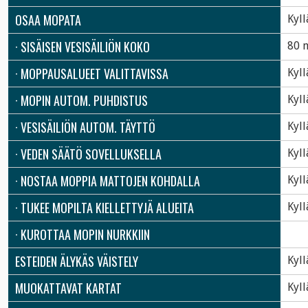
OSAA MOPATA
Kyll
· SISÄISEN VESISÄILIÖN KOKO
80 
· MOPPAUSALUEET VALITTAVISSA
Kyll
· MOPIN AUTOM. PUHDISTUS
Kyll
· VESISÄILIÖN AUTOM. TÄYTTÖ
Kyll
· VEDEN SÄÄTÖ SOVELLUKSELLA
Kyll
· NOSTAA MOPPIA MATTOJEN KOHDALLA
Kyll
· TUKEE MOPILTA KIELLETTYJÄ ALUEITA
Kyll
· KUROTTAA MOPIN NURKKIIN
ESTEIDEN ÄLYKÄS VÄISTELY
Kyll
MUOKATTAVAT KARTAT
Kyll