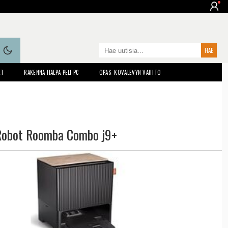
ET
RAKENNA HALPA PELI-PC
OPAS: KOVALEVYN VAIHTO
Robot Roomba Combo j9+