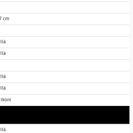
7 cm
llä
llä
llä
llä
likoni
llä