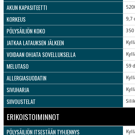
AKUN KAPASITEETTI
520
KORKEUS
9,7
PÖLYSÄILIÖN KOKO
350
JATKAA LATAUKSEN JÄLKEEN
Kyll
VOIDAAN OHJATA SOVELLUKSELLA
Kyll
MELUTASO
59 
ALLERGIASUODATIN
Kyll
SIVUHARJA
Kyll
SIIVOUSTELAT
Sili
ERIKOISTOIMINNOT
PÖLYSÄILIÖN ITSESTÄÄN TYHJENNYS
Kyll