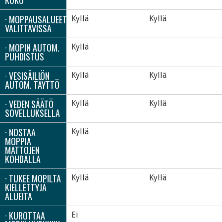
· MOPPAUSALUEET
Kyllä
Kyllä
VALITTAVISSA
· MOPIN AUTOM.
Kyllä
PUHDISTUS
· VESISÄILIÖN
Kyllä
Kyllä
AUTOM. TÄYTTÖ
· VEDEN SÄÄTÖ
Kyllä
Kyllä
SOVELLUKSELLA
· NOSTAA
Kyllä
MOPPIA
MATTOJEN
KOHDALLA
· TUKEE MOPILTA
Kyllä
Kyllä
KIELLETTYJÄ
ALUEITA
· KUROTTAA
Ei