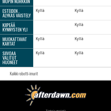
MOPIN NURKKIIN
ESTEIDEN
Kyllä
Kyllä
ÄLYKÄS VÄISTELY
KIIPEÄÄ
Kyllä
KYNNYSTEN YLI
MUOKATTAVAT
Kyllä
Kyllä
KARTAT
SIIVOAA
Kyllä
Kyllä
VALITUT
HUONEET
Kaikki robotti-imurit
Tietoja meistä