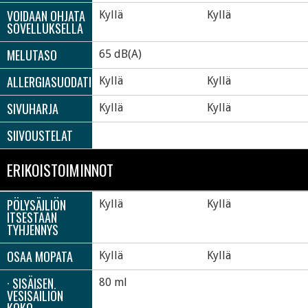
VOIDAAN OHJATA
Kyllä
Kyllä
SOVELLUKSELLA
MELUTASO
65 dB(A)
ALLERGIASUODATIN
Kyllä
Kyllä
SIVUHARJA
Kyllä
Kyllä
SIIVOUSTELAT
ERIKOISTOIMINNOT
PÖLYSÄILIÖN
Kyllä
Kyllä
ITSESTÄÄN
TYHJENNYS
OSAA MOPATA
Kyllä
Kyllä
· SISÄISEN
80 ml
VESISÄILIÖN
KOKO