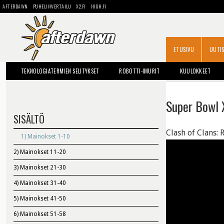
AFTERDAWN
PUHELINVERTAILU
X2.FI
HIGH.FI
ETUSIVU
UUTI
TEKNOLOGIATERMIEN SELITYKSET
ROBOTTI-IMURIT
KUULOKKEET
OPAS: KOVALEVYN VAIHTO
Super Bowl 
SISÄLTÖ
Clash of Clans: 
1)
Mainokset 1-10
2)
Mainokset 11-20
3)
Mainokset 21-30
4)
Mainokset 31-40
5)
Mainokset 41-50
6)
Mainokset 51-58