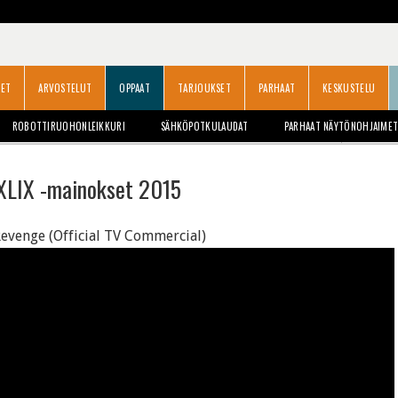
SET
ARVOSTELUT
OPPAAT
TARJOUKSET
PARHAAT
KESKUSTELU
ROBOTTIRUOHONLEIKKURI
SÄHKÖPOTKULAUDAT
PARHAAT NÄYTÖNOHJAIME
XLIX -mainokset 2015
Revenge (Official TV Commercial)