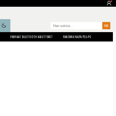
Mainokset 11-20
2/6
T
PARHAAT BLUETOOTH-KAIUTTIMET
RAKENNA HALPA PELI-PC