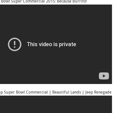
Bowl Super Commercial 2015: Because Burrito!
eep Super Bowl Commercial | Beautiful Lands | Jeep Renegade