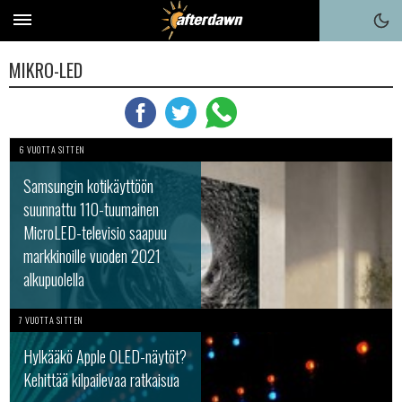
MIKRO-LED
6 VUOTTA SITTEN
Samsungin kotikäyttöön
suunnattu 110-tuumainen
MicroLED-televisio saapuu
markkinoille vuoden 2021
alkupuolella
7 VUOTTA SITTEN
Hylkääkö Apple OLED-näytöt?
Kehittää kilpailevaa ratkaisua