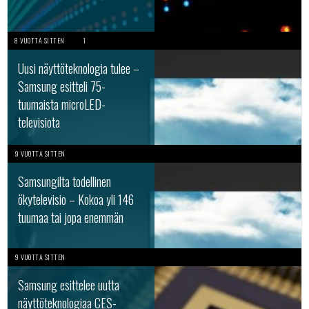
8 VUOTTA SITTEN
1
Uusi näyttöteknologia tulee –
Samsung esitteli 75-
tuumaista microLED-
televisiota
9 VUOTTA SITTEN
Samsungilta todellinen
ökytelevisio – Kokoa yli 146
tuumaa tai jopa enemmän
9 VUOTTA SITTEN
Samsung esittelee uutta
näyttöteknologiaa CES-