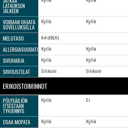
JATKAA
Kyllä
Kyllä
LATAUKSEN
JÄLKEEN
VOIDAAN OHJATA
Kyllä
Kyllä
SOVELLUKSELLA
MELUTASO
64 dB(A)
ALLERGIASUODATIN
Kyllä
Kyllä
SIVUHARJA
Kyllä
Kyllä
SIIVOUSTELAT
Silikoni
Silikoni
ERIKOISTOIMINNOT
PÖLYSÄILIÖN
Kyllä
Ei
ITSESTÄÄN
TYHJENNYS
OSAA MOPATA
Kyllä
Kyllä