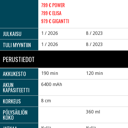
799 € POWER
799 € ELISA
979 € GIGANTTI
JULKAISU
1 / 2026
8 / 2023
TULI MYYNTIIN
1 / 2026
8 / 2023
PERUSTIEDOT
AKKUKESTO
190 min
120 min
AKUN
6400 mAh
KAPASITEETTI
KORKEUS
8 cm
PÖLYSÄILIÖN
360 ml
KOKO