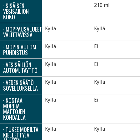
· SISÄISEN
210 ml
VESISÄILIÖN
KOKO
· MOPPAUSALUEET
Kyllä
Kyllä
VALITTAVISSA
· MOPIN AUTOM.
Kyllä
Ei
PUHDISTUS
· VESISÄILIÖN
Kyllä
Ei
AUTOM. TÄYTTÖ
· VEDEN SÄÄTÖ
Kyllä
Kyllä
SOVELLUKSELLA
· NOSTAA
Kyllä
Ei
MOPPIA
MATTOJEN
KOHDALLA
· TUKEE MOPILTA
Kyllä
Kyllä
KIELLETTYJÄ