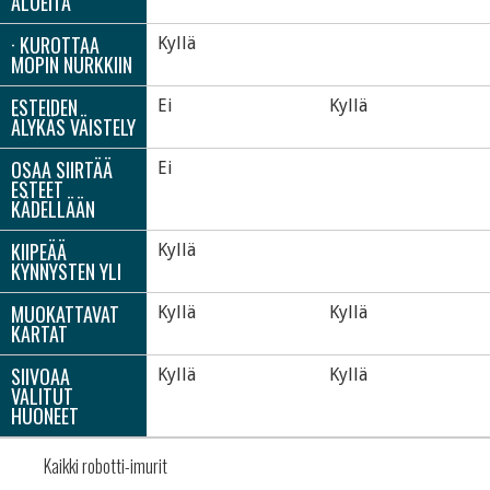
ALUEITA
· KUROTTAA
Kyllä
MOPIN NURKKIIN
ESTEIDEN
Ei
Kyllä
ÄLYKÄS VÄISTELY
OSAA SIIRTÄÄ
Ei
ESTEET
KÄDELLÄÄN
KIIPEÄÄ
Kyllä
KYNNYSTEN YLI
MUOKATTAVAT
Kyllä
Kyllä
KARTAT
SIIVOAA
Kyllä
Kyllä
VALITUT
HUONEET
Kaikki robotti-imurit