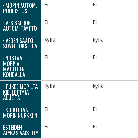
· MOPIN AUTOM.
Ei
Ei
PUHDISTUS
· VESISÄILIÖN
Ei
Ei
AUTOM. TÄYTTÖ
· VEDEN SÄÄTÖ
Kyllä
Kyllä
SOVELLUKSELLA
· NOSTAA
Ei
Ei
MOPPIA
MATTOJEN
KOHDALLA
· TUKEE MOPILTA
Kyllä
Kyllä
KIELLETTYJÄ
ALUEITA
· KUROTTAA
Ei
Ei
MOPIN NURKKIIN
ESTEIDEN
Ei
Ei
ÄLYKÄS VÄISTELY