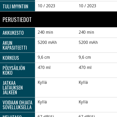
TULI MYYNTIIN
10 / 2023
10 / 2023
PERUSTIEDOT
AKKUKESTO
240 min
240 min
AKUN
5200 mAh
5200 mAh
KAPASITEETTI
KORKEUS
9,6 cm
9,6 cm
PÖLYSÄILIÖN
470 ml
470 ml
KOKO
JATKAA
Kyllä
Kyllä
LATAUKSEN
JÄLKEEN
VOIDAAN OHJATA
Kyllä
Kyllä
SOVELLUKSELLA
67 dB(A)
67 dB(A)