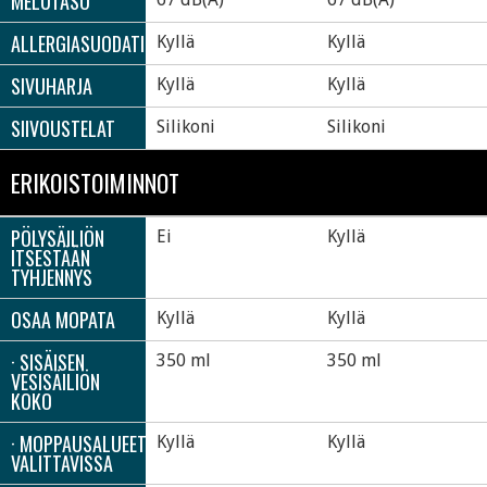
MELUTASO
ALLERGIASUODATIN
Kyllä
Kyllä
SIVUHARJA
Kyllä
Kyllä
SIIVOUSTELAT
Silikoni
Silikoni
ERIKOISTOIMINNOT
PÖLYSÄILIÖN
Ei
Kyllä
ITSESTÄÄN
TYHJENNYS
OSAA MOPATA
Kyllä
Kyllä
· SISÄISEN
350 ml
350 ml
VESISÄILIÖN
KOKO
· MOPPAUSALUEET
Kyllä
Kyllä
VALITTAVISSA