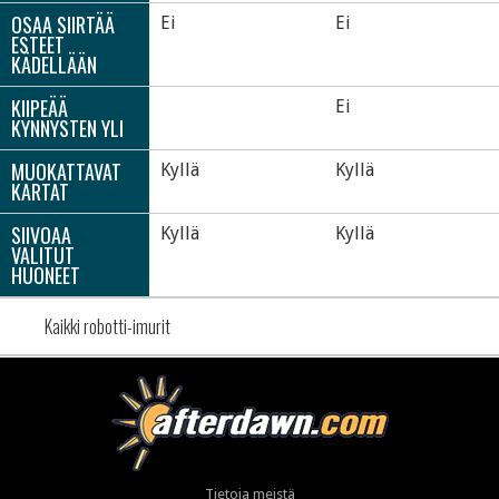
OSAA SIIRTÄÄ
Ei
Ei
ESTEET
KÄDELLÄÄN
KIIPEÄÄ
Ei
KYNNYSTEN YLI
MUOKATTAVAT
Kyllä
Kyllä
KARTAT
SIIVOAA
Kyllä
Kyllä
VALITUT
HUONEET
Kaikki robotti-imurit
Tietoja meistä