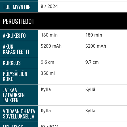
TULI MYYNTIIN
8 / 2024
PERUSTIEDOT
AKKUKESTO
180 min
180 min
AKUN
5200 mAh
5200 mAh
KAPASITEETTI
KORKEUS
9,6 cm
9,7 cm
PÖLYSÄILIÖN
350 ml
KOKO
JATKAA
Kyllä
Kyllä
LATAUKSEN
JÄLKEEN
VOIDAAN OHJATA
Kyllä
Kyllä
SOVELLUKSELLA
63 dB(A)