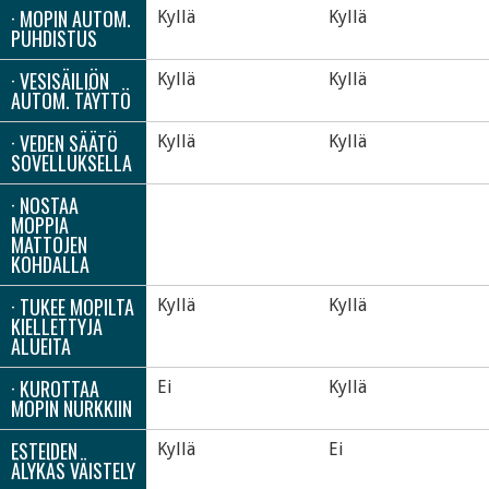
· MOPIN AUTOM.
Kyllä
Kyllä
PUHDISTUS
· VESISÄILIÖN
Kyllä
Kyllä
AUTOM. TÄYTTÖ
· VEDEN SÄÄTÖ
Kyllä
Kyllä
SOVELLUKSELLA
· NOSTAA
MOPPIA
MATTOJEN
KOHDALLA
· TUKEE MOPILTA
Kyllä
Kyllä
KIELLETTYJÄ
ALUEITA
· KUROTTAA
Ei
Kyllä
MOPIN NURKKIIN
ESTEIDEN
Kyllä
Ei
ÄLYKÄS VÄISTELY