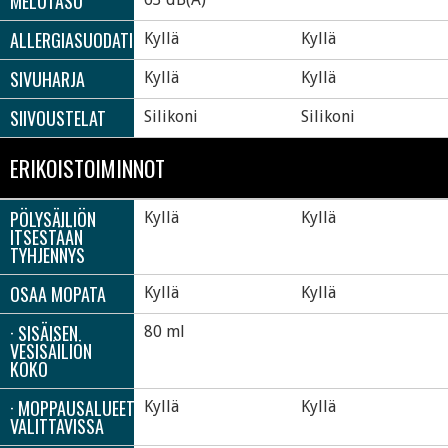
MELUTASO
ALLERGIASUODATIN
Kyllä
Kyllä
SIVUHARJA
Kyllä
Kyllä
SIIVOUSTELAT
Silikoni
Silikoni
ERIKOISTOIMINNOT
PÖLYSÄILIÖN
Kyllä
Kyllä
ITSESTÄÄN
TYHJENNYS
OSAA MOPATA
Kyllä
Kyllä
· SISÄISEN
80 ml
VESISÄILIÖN
KOKO
· MOPPAUSALUEET
Kyllä
Kyllä
VALITTAVISSA