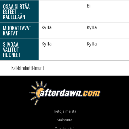
OSAA SIIRTÄÄ
Ei
ESTEET
KÄDELLÄÄN
MUOKATTAVAT
Kyllä
Kyllä
KARTAT
SIIVOAA
Kyllä
Kyllä
VALITUT
HUONEET
Kaikki robotti-imurit
Tietoja meistä
Mainonta
Ota yhteyttä